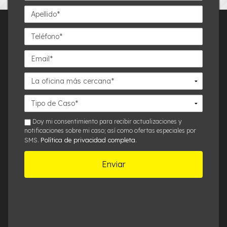
Apellido*
Teléfono*
Email*
La
oficina
más
Detalles
cercana*
del
Caso*
sms
Doy mi consentimiento para recibir actualizaciones y
notificaciones sobre mi caso; así como ofertas especiales por
Política de privacidad completa
SMS.
.