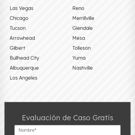
Las Vegas
Reno
Chicago
Merrillville
Tucson
Glendale
Arrowhead
Mesa
Gilbert
Tolleson
Bullhead City
Yuma
Albuquerque
Nashville
Los Angeles
Evaluación de Caso Gratis
Nombre*