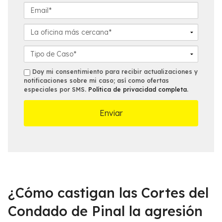
*
l
l
E
i
é
m
d
f
a
L
o
o
i
a
*
n
l
o
D
o
*
f
e
*
i
t
s
Doy mi consentimiento para recibir actualizaciones y
c
a
notificaciones sobre mi caso; así como ofertas
m
especiales por SMS.
Política de privacidad completa
.
i
l
s
n
l
a
e
m
s
á
d
s
e
c
l
e
C
r
a
c
s
¿Cómo castigan las Cortes del
a
o
n
*
Condado de Pinal la agresión
a