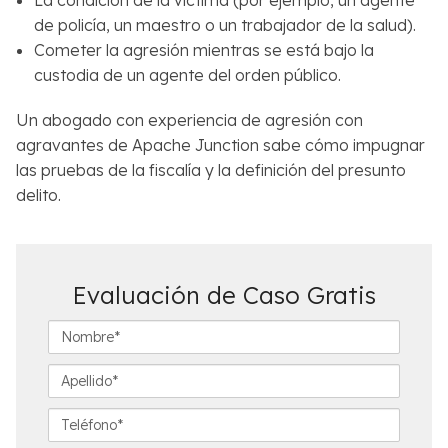
La condición de la víctima (por ejemplo, un agente
de policía, un maestro o un trabajador de la salud).
Cometer la agresión mientras se está bajo la
custodia de un agente del orden público.
Un abogado con experiencia de agresión con
agravantes de Apache Junction sabe cómo impugnar
las pruebas de la fiscalía y la definición del presunto
delito.
Evaluación de Caso Gratis
N
o
m
A
b
p
r
e
T
e
l
e