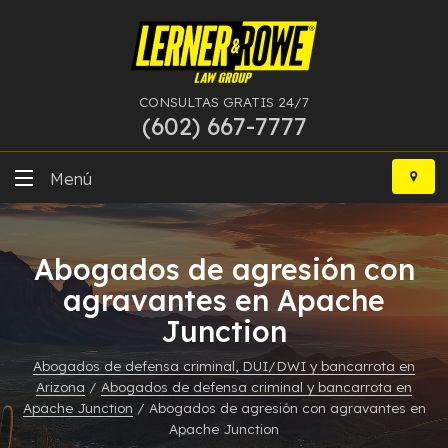
CONSULTAS GRATIS 24/7
(602) 667-7777
Ir
al
Menú
contenido
DUI
Abogados de agresión con
Delitos Graves
agravantes en Apache
Junction
Bancarrota
Abogados de defensa criminal, DUI/DWI y bancarrota en
Más Especialidades
Arizona
/
Abogados de defensa criminal y bancarrota en
Apache Junction
/
Abogados de agresión con agravantes en
Recursos
Apache Junction