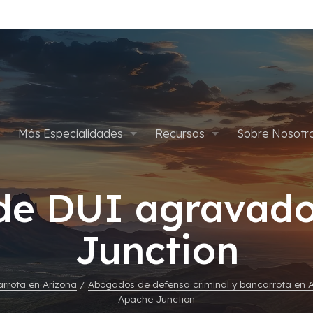
Más Especialidades
Recursos
Sobre Nosotr
pítulo 7
Defensa Criminal
Apelaciones
Planes de Pago
Abogados
de DUI agravado
ítulo 13
Defensa de Drogas
Asalto y Agresión
Cancelar Condena por Marih
Blog
Gives Back
Junction
édica
Delitos Sexuales
Defensa Criminal Juvenil
Empleos
Tarjetas de Crédito
Homicidios
rrota en Arizona
/
Abogados de defensa criminal y bancarrota en 
Apache Junction