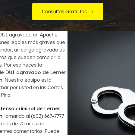
Órdenes de Arresto
Consultas Gratuitas
ecuentes
¿Es la bancarrota es lo mejor para mi?
Robo
Préstamos de Auto y la Bancarrota
Violencia Doméstica
e DUI agravado en
Apache
ciones legales más graves que
Modificación de Préstamo Hipotecario
tándar, un cargo agravado es
eras que pueden cambiar la
Cómo Evitar el Embargo
s. Por eso necesita
e DUI agravado de Lerner
Impuestos en casos de Bancarrota
n
. Nuestro equipo está
har por usted en las Cortes
Pinal.
ensa criminal de Lerner
n
llamando al
(602) 667-7777
.
 más de 70 años de
lentes comentarios. Puede