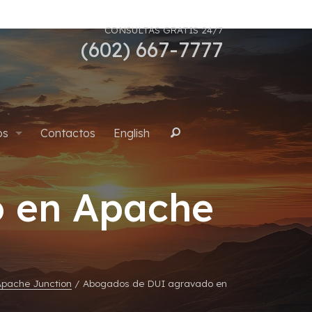
CONSULTAS GRATIS 24/7
(602) 667-7777
os
Contactos
English
Buscar
 en Apache
uana
Apache Junction
/
Abogados de DUI agravado en