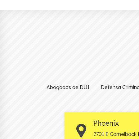
Abogados de DUI
Defensa Crimina
Phoenix
2701 E Camelback 