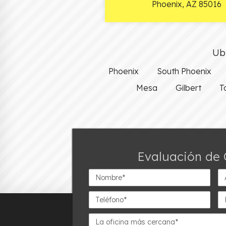
Phoenix
,
AZ
85016
Ubi
Phoenix
South Phoenix
Mesa
Gilbert
T
Evaluación de 
Nombre*
Ap
Teléfono*
Em
La