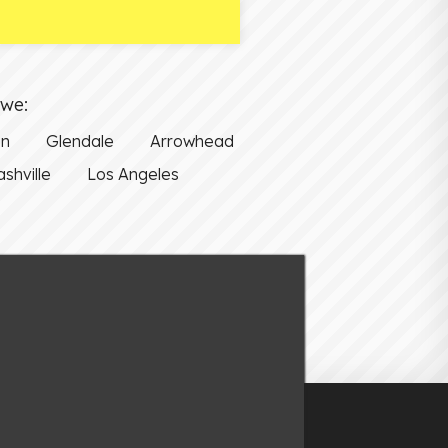
owe:
on
Glendale
Arrowhead
shville
Los Angeles