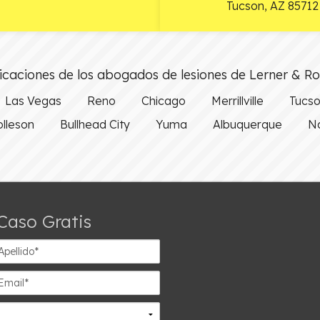
Tucson
,
AZ
85712
caciones de los abogados de lesiones de Lerner & R
Las Vegas
Reno
Chicago
Merrillville
Tucs
olleson
Bullhead City
Yuma
Albuquerque
Na
Caso Gratis
ellido*
ail*