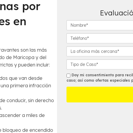
enas por
Evaluació
es en
N
o
m
T
b
e
r
l
L
ravantes son las más
e
é
a
do de Maricopa y del
*
f
o
D
rictas y pueden incluir:
o
f
e
n
i
t
s
Doy mi consentimiento para recib
íodos que van desde
o
c
a
caso; así como ofertas especiales 
m
una primera infracción
*
i
l
s
n
l
a
e
de conducir, sin derecho
m
s
.
á
d
ascender a miles de
s
e
c
l
 de bloqueo de encendido
e
C