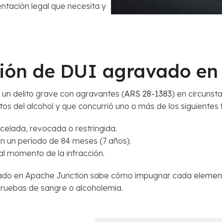
entación legal que necesita y
ición de DUI agravado e
 un delito grave con agravantes (
ARS 28-1383
) en circunst
os del alcohol y que concurrió uno o más de los siguientes
celada, revocada o restringida.
n un período de 84 meses (7 años).
al momento de la infracción.
o en Apache Junction sabe cómo impugnar cada elemento d
s pruebas de sangre o alcoholemia.