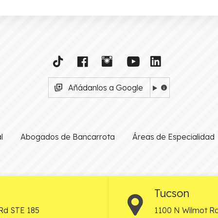
Añádanlos a Google
l
Abogados de Bancarrota
Áreas de Especialidad
Tucson
Rd STE 185
1100 N Wilmot Rd