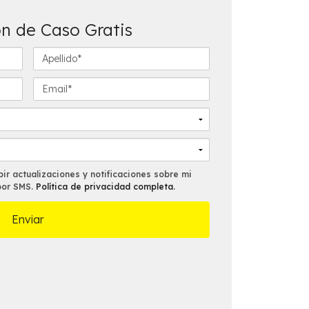
n de Caso Gratis
A
p
e
E
l
m
l
a
i
i
d
l
o
*
*
ir actualizaciones y notificaciones sobre mi
por SMS.
Política de privacidad completa
.