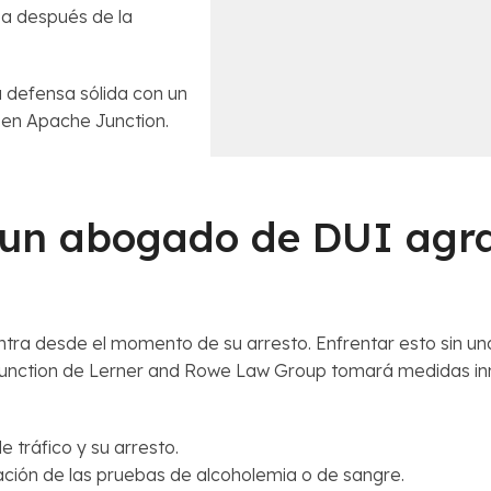
r
a
ea después de la
c
s
a
o
n
*
a defensa sólida con un
a
en Apache Junction.
*
o un abogado de DUI ag
contra desde el momento de su arresto. Enfrentar esto sin un
ction de Lerner and Rowe Law Group tomará medidas inme
 tráfico y su arresto.
ación de las pruebas de alcoholemia o de sangre.