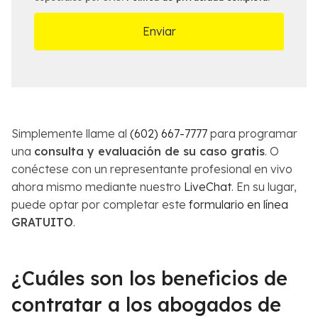
l
s
n
l
a
e
m
s
á
d
s
e
c
l
e
C
r
a
Simplemente llame al
(602) 667-7777
para programar
c
s
a
o
una
consulta y evaluación de su caso gratis
. O
n
*
conéctese con un representante profesional en vivo
a
ahora mismo mediante nuestro
LiveChat
. En su lugar,
*
puede optar por completar este
formulario en línea
GRATUITO
.
¿Cuáles son los beneficios de
contratar a los abogados de