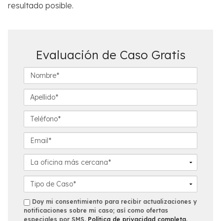
resultado posible.
Evaluación de Caso Gratis
N
o
m
A
b
p
r
e
T
e
l
e
*
l
l
E
i
é
m
d
f
a
L
o
o
i
a
*
n
l
o
D
o
*
f
e
*
i
t
s
Doy mi consentimiento para recibir actualizaciones y
c
a
notificaciones sobre mi caso; así como ofertas
m
especiales por SMS.
Política de privacidad completa
.
i