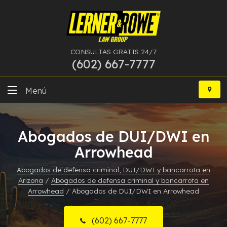
CONSULTAS GRATIS 24/7
(602) 667-7777
Ir
al
Menú
contenido
DUI
Abogados de DUI/DWI en
Delitos Graves
Arrowhead
Bancarrota
Abogados de defensa criminal, DUI/DWI y bancarrota en
Arizona
/
Abogados de defensa criminal y bancarrota en
Más Especialidades
Arrowhead
/
Abogados de DUI/DWI en Arrowhead
Recursos
(602) 667-7777