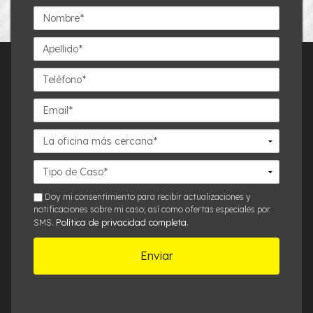
Nombre*
Apellido*
Teléfono*
Email*
La
oficina
más
Detalles
cercana*
del
Caso*
sms
Doy mi consentimiento para recibir actualizaciones y
notificaciones sobre mi caso; así como ofertas especiales por
Política de privacidad completa
SMS.
.