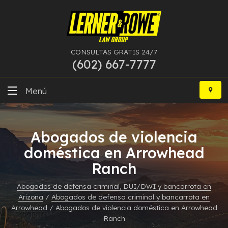
CONSULTAS GRATIS 24/7
(602) 667-7777
Ir
al
Menú
contenido
DUI
Abogados de violencia
Delitos Graves
doméstica en Arrowhead
Ranch
Bancarrota
Abogados de defensa criminal, DUI/DWI y bancarrota en
Más Especialidades
Arizona
/
Abogados de defensa criminal y bancarrota en
Arrowhead
/
Abogados de violencia doméstica en Arrowhead
Recursos
Ranch