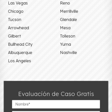
Las Vegas
Reno
Chicago
Merrillville
Tucson
Glendale
Arrowhead
Mesa
Gilbert
Tolleson
Bullhead City
Yuma
Albuquerque
Nashville
Los Angeles
Evaluación de Caso Gratis
Nombre*