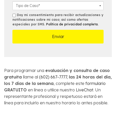
*
n
l
o
D
o
*
f
e
*
i
t
s
Doy mi consentimiento para recibir actualizaciones y
c
a
notificaciones sobre mi caso; así como ofertas
m
especiales por SMS.
Política de privacidad completa
.
i
l
s
n
l
a
e
m
s
á
d
s
e
c
l
e
C
r
a
Para programar una
evaluación y consulta de caso
c
s
gratuita
llame al
(602) 667-7777
,
las 24 horas del día,
a
o
los 7 días de la semana
, complete este
formulario
n
*
GRATUITO
en línea o utilice nuestro
LiveChat
. Un
a
*
representante profesional y respetuoso estará en
línea para incluirlo en nuestro horario lo antes posible.