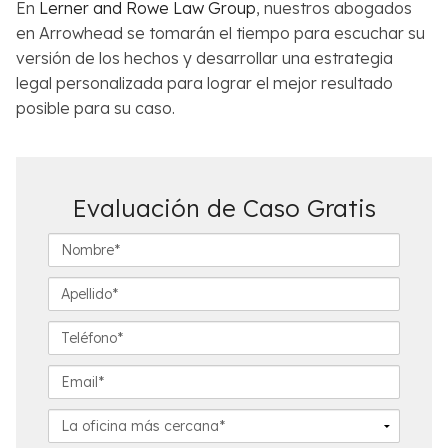
En
Lerner and Rowe Law Group
, nuestros abogados
en Arrowhead se tomarán el tiempo para escuchar su
versión de los hechos y desarrollar una estrategia
legal personalizada para lograr el mejor resultado
posible para su caso.
Evaluación de Caso Gratis
N
o
m
A
b
p
r
e
T
e
l
e
*
l
l
E
i
é
m
d
f
a
L
o
o
i
a