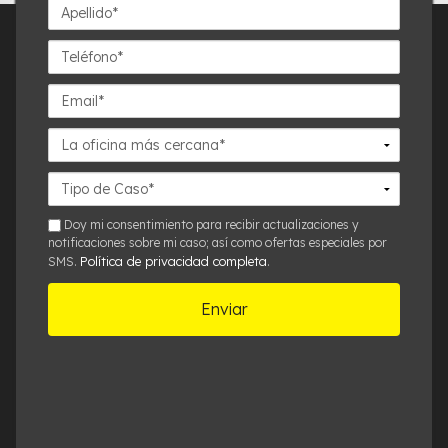
Apellido*
Teléfono*
Email*
La
oficina
más
Detalles
cercana*
del
Caso*
sms
Doy mi consentimiento para recibir actualizaciones y
notificaciones sobre mi caso; así como ofertas especiales por
Política de privacidad completa
SMS.
.