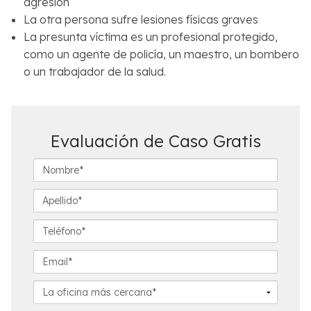
agresión
La otra persona sufre lesiones físicas graves
La presunta víctima es un profesional protegido,
como un agente de policía, un maestro, un bombero
o un trabajador de la salud.
Evaluación de Caso Gratis
N
o
m
A
b
p
r
e
T
e
l
e
*
l
l
E
i
é
m
d
f
a
L
o
o
i
a