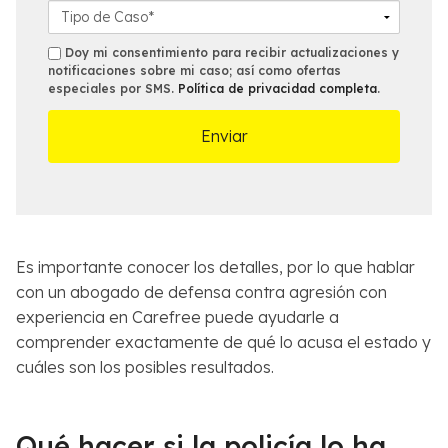
*
n
l
o
D
o
*
f
e
*
i
t
s
Doy mi consentimiento para recibir actualizaciones y
c
a
notificaciones sobre mi caso; así como ofertas
m
especiales por SMS.
Política de privacidad completa
.
i
l
s
n
l
a
e
m
s
á
d
s
e
c
l
e
C
r
a
Es importante conocer los detalles, por lo que hablar
c
s
con un abogado de defensa contra agresión con
a
o
experiencia en Carefree puede ayudarle a
n
*
comprender exactamente de qué lo acusa el estado y
a
*
cuáles son los posibles resultados.
Qué hacer si la policía lo ha