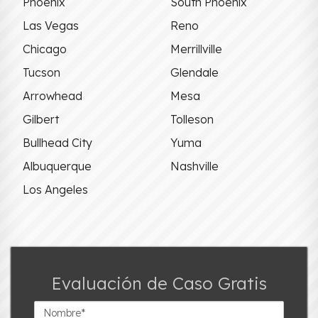
Phoenix
South Phoenix
Las Vegas
Reno
Chicago
Merrillville
Tucson
Glendale
Arrowhead
Mesa
Gilbert
Tolleson
Bullhead City
Yuma
Albuquerque
Nashville
Los Angeles
Evaluación de Caso Gratis
Nombre*