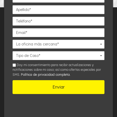
Apellido*
Teléfono*
Email*
La
oficina
más
Detalles
cercana*
del
Caso*
sms
Doy mi consentimiento para recibir actualizaciones y
notificaciones sobre mi caso; así como ofertas especiales por
Política de privacidad completa
SMS.
.