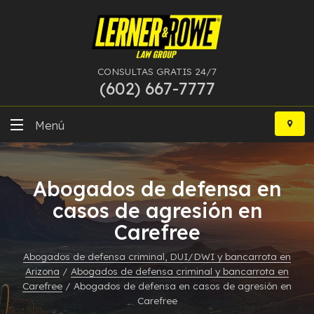
CONSULTAS GRATIS 24/7
(602) 667-7777
Ir
al
Menú
contenido
DUI
Abogados de defensa en
Delitos Graves
casos de agresión en
Carefree
Bancarrota
Abogados de defensa criminal, DUI/DWI y bancarrota en
Más Especialidades
Arizona
/
Abogados de defensa criminal y bancarrota en
Carefree
/
Abogados de defensa en casos de agresión en
Recursos
Carefree