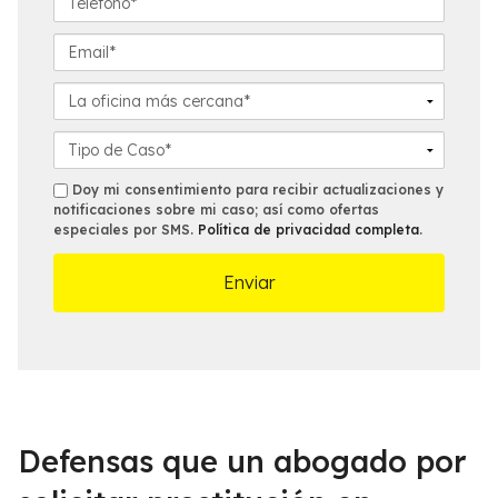
e
l
e
*
l
l
E
i
é
m
d
f
a
L
o
o
i
a
*
n
l
o
D
o
*
f
e
*
i
t
s
Doy mi consentimiento para recibir actualizaciones y
c
a
notificaciones sobre mi caso; así como ofertas
m
especiales por SMS.
Política de privacidad completa
.
i
l
s
n
l
a
e
m
s
á
d
s
e
c
l
e
C
r
a
c
s
Defensas que un abogado por
a
o
n
*