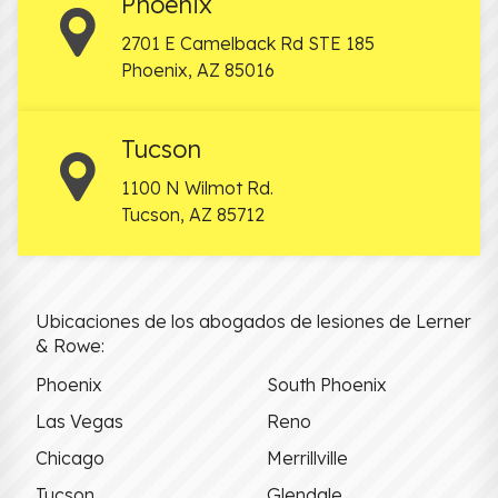
Phoenix
2701 E Camelback Rd STE 185
Phoenix
,
AZ
85016
Tucson
1100 N Wilmot Rd.
Tucson
,
AZ
85712
Ubicaciones de los abogados de lesiones de Lerner
& Rowe:
Phoenix
South Phoenix
Las Vegas
Reno
Chicago
Merrillville
Tucson
Glendale