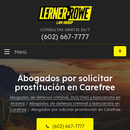
CONSULTAS GRATIS 24/7
(602) 667-7777
Ir
al
Menú
contenido
DUI
Abogados por solicitar
Delitos Graves
prostitución en Carefree
Bancarrota
Abogados de defensa criminal, DUI/DWI y bancarrota en
Arizona
/
Abogados de defensa criminal y bancarrota en
Más Especialidades
Carefree
/
Abogados por solicitar prostitución en Carefree
Recursos
(602) 667-7777