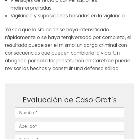
Mensajes de texto o conversaciones
malinterpretadas
Vigilancia y suposiciones basadas en la vigilancia.
Ya sea que la situación se haya intensificado
rápidamente o se haya tergiversado por completo, el
resultado puede ser el mismo: un cargo criminal con
consecuencias que pueden cambiarle la vida. Un
abogado por solicitar prostitución en Carefree puede
revisar los hechos y construir una defensa sólida.
Evaluación de Caso Gratis
N
o
m
A
b
p
r
e
T