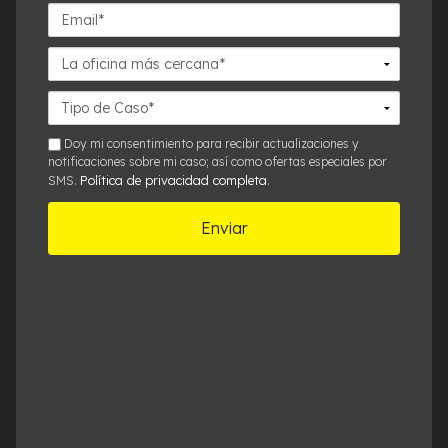
Email*
La
oficina
más
Detalles
cercana*
del
Caso*
sms
Doy mi consentimiento para recibir actualizaciones y
notificaciones sobre mi caso; así como ofertas especiales por
Política de privacidad completa
SMS.
.