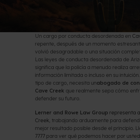
Venta Corta
Preguntas Fr
Un cargo por conducta desordenada en
Ca
repente, después de un momento estresant
volvió desagradable o una situación compl
Las leyes de conducta desordenada de Ariz
significa que la policía a menudo realiza ar
información limitada o incluso en su intuició
tipo de cargo, necesita un
abogado de con
Cave Creek
que realmente sepa cómo enfre
defender su futuro.
Lerner and Rowe Law Group
representa 
Creek
, trabajando arduamente para defende
mejor resultado posible desde el principio. 
7777
para ver qué podemos hacer por usted