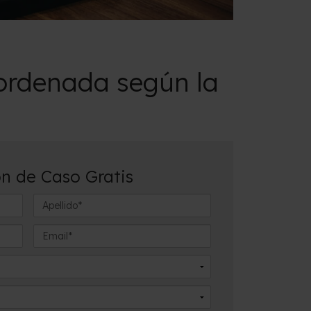
sordenada según la
n de Caso Gratis
A
p
e
E
l
m
l
a
i
i
d
l
o
*