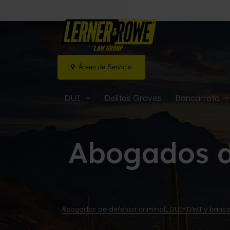
Áreas de Servicio
Ir
al
DUI
Delitos Graves
Bancarrota
contenido
DUI por marihuana / Drogas
Bancarrota ca
Abogados d
DUI agravado en Arizona
Bancarrota cap
DUI Extremo o Súper Extremo
Bancarrota M
Audiencias de MVD y DUI
Bancarrota y 
Abogados de defensa criminal, DUI/DWI y banca