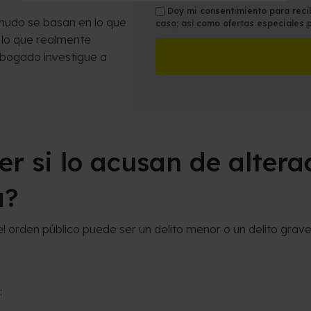
n
i
t
s
Doy mi consentimiento para recib
nudo se basan en lo que
o
c
a
caso; así como ofertas especiales 
m
*
i
 lo que realmente
l
s
n
l
abogado investigue a
a
e
m
s
á
d
s
e
c
l
e
C
r si lo acusan de altera
r
a
c
s
a
o
a?
n
*
a
*
el orden público puede ser un delito menor o un delito grave
: