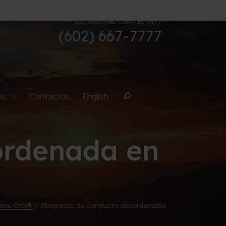
CONSULTAS GRATIS 24/7
(602) 667-7777
os
Contactos
English
Buscar
ordenada en
uana
Cave Creek
/
Abogados de conducta desordenada