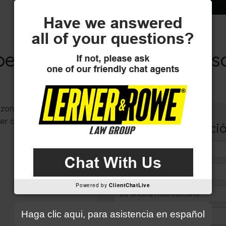
ber sobre la conducta de
izona,
ARS 13-2904
,
er acusado de alteración
Evaluació
N
o
m
T
b
e
Powered by
ClientChatLive
r
l
L
e
é
a
*
f
o
D
Haga clic aqui, para asistencia en español
o
f
e