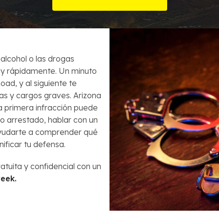
Órdenes de Arresto
ecuentes
¿Es la bancarrota es lo mejor para mi?
Robo
Préstamos de Auto y la Bancarrota
Violencia Doméstica
 alcohol o las drogas
uy rápidamente. Un minuto
Modificación de Préstamo Hipotecario
ad, y al siguiente te
as y cargos graves. Arizona
Cómo Evitar el Embargo
na primera infracción puede
do arrestado, hablar con un
Impuestos en casos de Bancarrota
yudarte a comprender qué
ificar tu defensa.
atuita y confidencial con un
eek.