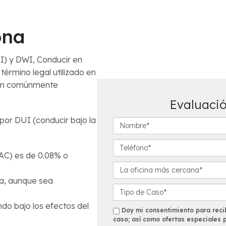
ona
UI) y DWI, Conducir en
término legal utilizado en
usan comúnmente
Evaluació
 por DUI (conducir bajo la
N
o
m
T
b
e
AC) es de 0.08% o
r
l
L
e
é
a
a, aunque sea
*
f
o
D
o
f
e
ndo bajo los efectos del
n
i
t
s
Doy mi consentimiento para recib
o
c
a
caso; así como ofertas especiales 
m