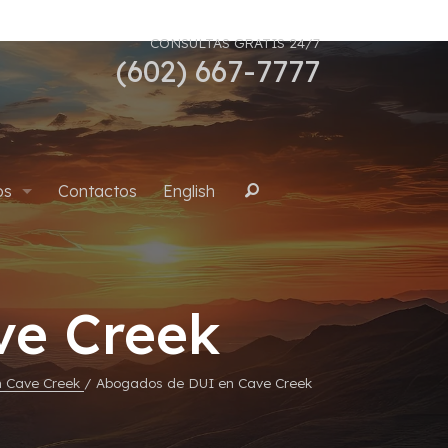
CONSULTAS GRATIS 24/7
(602) 667-7777
os
Contactos
English
Buscar
uana
ve Creek
n Cave Creek
/
Abogados de DUI en Cave Creek