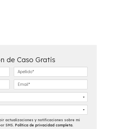
n de Caso Gratis
A
p
e
E
l
m
l
a
i
i
d
l
o
*
*
ir actualizaciones y notificaciones sobre mi
por SMS.
Política de privacidad completa
.