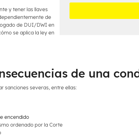
*
i
l
s
n
te y tener las llaves
l
a
e
Independientemente de
m
s
abogado de DUI/DWI en
á
d
mo se aplica la ley en
s
e
c
l
e
C
r
a
c
s
a
o
onsecuencias de una con
n
*
a
*
 sanciones severas, entre ellas:
de encendido
ismo ordenado por la Corte
o