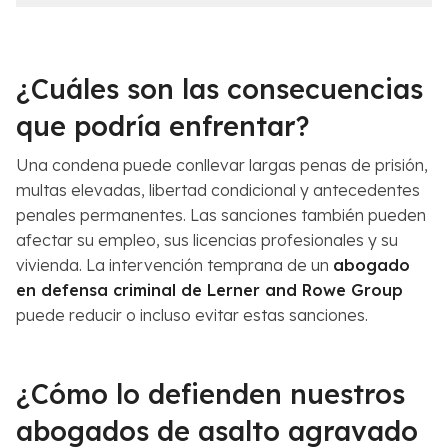
c
l
e
C
r
a
c
s
¿Cuáles son las consecuencias
a
o
n
*
que podría enfrentar?
a
*
Una condena puede conllevar largas penas de prisión,
multas elevadas, libertad condicional y antecedentes
penales permanentes. Las sanciones también pueden
afectar su empleo, sus licencias profesionales y su
vivienda. La intervención temprana de un
abogado
en defensa criminal de Lerner and Rowe Group
puede reducir o incluso evitar estas sanciones.
¿Cómo lo defienden nuestros
abogados de asalto agravado