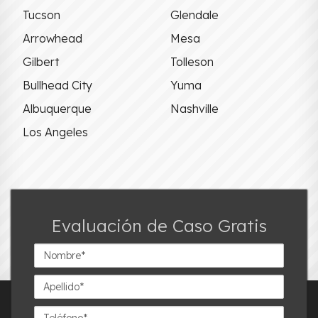
Tucson
Glendale
Arrowhead
Mesa
Gilbert
Tolleson
Bullhead City
Yuma
Albuquerque
Nashville
Los Angeles
Evaluación de Caso Gratis
Nombre*
Apellido*
Teléfono*