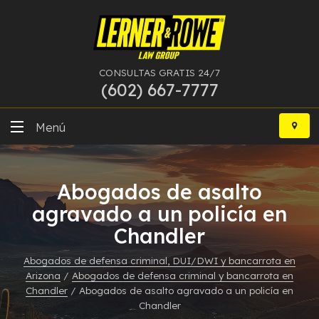
CONSULTAS GRATIS 24/7
(602) 667-7777
Ir
al
Menú
contenido
DUI
Abogados de asalto
Delitos Graves
agravado a un policía en
Chandler
Bancarrota
Abogados de defensa criminal, DUI/DWI y bancarrota en
Más Especialidades
Arizona
/
Abogados de defensa criminal y bancarrota en
Chandler
/
Abogados de asalto agravado a un policía en
Recursos
Chandler