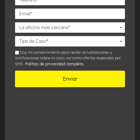
Email*
La
oficina
más
Detalles
cercana*
del
Caso*
sms
Doy mi consentimiento para recibir actualizaciones y
notificaciones sobre mi caso; así como ofertas especiales por
Política de privacidad completa
SMS.
.