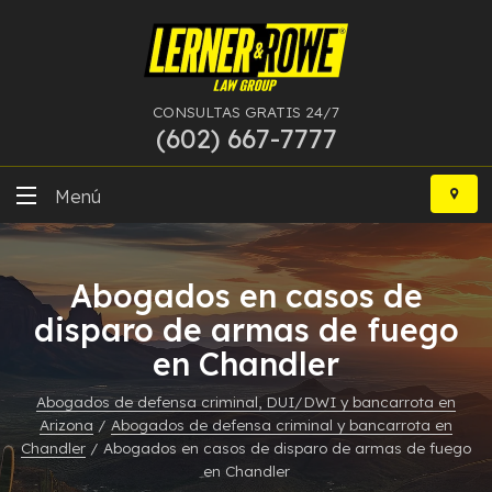
CONSULTAS GRATIS 24/7
(602) 667-7777
Ir
al
Menú
contenido
DUI
Abogados en casos de
Delitos Graves
disparo de armas de fuego
en Chandler
Bancarrota
Abogados de defensa criminal, DUI/DWI y bancarrota en
Más Especialidades
Arizona
/
Abogados de defensa criminal y bancarrota en
Chandler
/
Abogados en casos de disparo de armas de fuego
Recursos
en Chandler