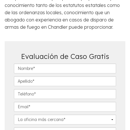
conocimiento tanto de los estatutos estatales como
de las ordenanzas locales, conocimiento que un
abogado con experiencia en casos de disparo de
armas de fuego en Chandler puede proporcionar.
Evaluación de Caso Gratis
N
o
m
A
b
p
r
e
T
e
l
e
*
l
l
E
i
é
m
d
f
a
L
o
o
i
a
*
n
l
o
D