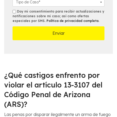
o
*
f
e
*
i
t
s
Doy mi consentimiento para recibir actualizaciones y
c
a
notificaciones sobre mi caso; así como ofertas
m
especiales por SMS.
Política de privacidad completa
.
i
l
s
n
l
a
e
m
s
á
d
s
e
c
l
e
C
r
a
c
s
¿Qué castigos enfrento por
a
o
n
*
violar el artículo 13-3107 del
a
Código Penal de Arizona
*
(ARS)?
Las penas por disparar ilegalmente un arma de fuego