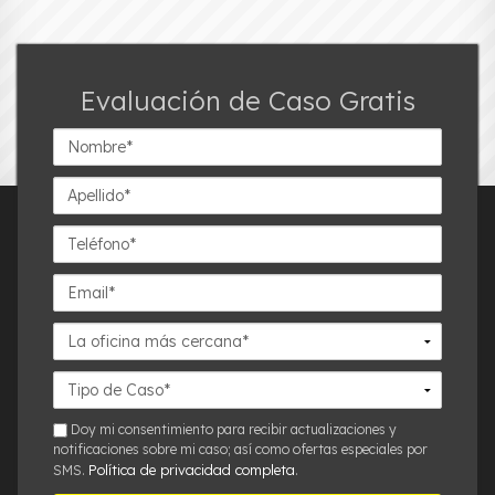
Evaluación de Caso Gratis
Nombre*
Apellido*
Teléfono*
Email*
La
oficina
más
Detalles
cercana*
del
Caso*
sms
Doy mi consentimiento para recibir actualizaciones y
notificaciones sobre mi caso; así como ofertas especiales por
Política de privacidad completa
SMS.
.