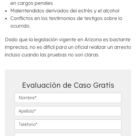
en cargos penales
Malentendidos derivados del estrés y el alcohol
Conflictos en los testimonios de testigos sobre lo
ocurrido.
Dado que la legislación vigente en Arizona es bastante
imprecisa, no es difícil para un oficial realizar un arresto
incluso cuando las pruebas no son claras.
Evaluación de Caso Gratis
N
o
m
A
b
p
r
e
T
e
l
e
*
l
l
E