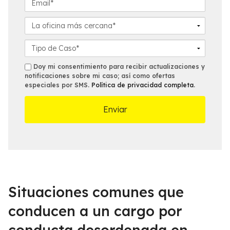
i
é
m
d
f
a
L
o
o
i
a
*
n
l
o
D
o
*
f
e
*
i
t
s
Doy mi consentimiento para recibir actualizaciones y
c
a
notificaciones sobre mi caso; así como ofertas
m
especiales por SMS.
Política de privacidad completa
.
i
l
s
n
l
a
e
m
s
á
d
s
e
c
l
e
C
r
a
c
s
Situaciones comunes que
a
o
n
*
conducen a un cargo por
a
conducta desordenada en
*