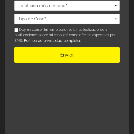
La
oficina
más
Detalles
cercana*
del
Caso*
sms
Doy mi consentimiento para recibir actualizaciones y
notificaciones sobre mi caso; así como ofertas especiales por
Política de privacidad completa
SMS.
.