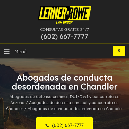
CONSULTAS GRATIS 24/7
(602) 667-7777
Ir
al
Menú
contenido
DUI
Abogados de conducta
Delitos Graves
desordenada en Chandler
Bancarrota
Abogados de defensa criminal, DUI/DWI y bancarrota en
Arizona
/
Abogados de defensa criminal y bancarrota en
Más Especialidades
Chandler
/
Abogados de conducta desordenada en Chandler
Recursos
(602) 667-7777