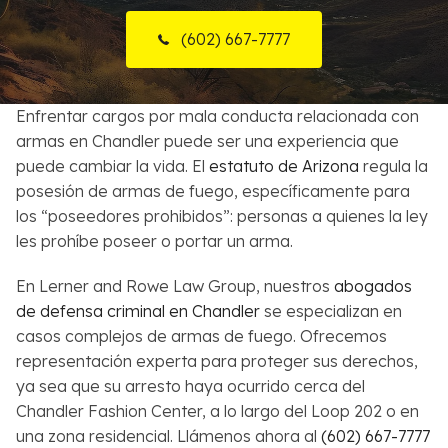
Sobre Nosotros
(602) 667-7777
Contactos
Enfrentar cargos por mala conducta relacionada con
English
armas en Chandler puede ser una experiencia que
puede cambiar la vida. El
estatuto de Arizona
regula la
Buscar
posesión de armas de fuego, específicamente para
los “poseedores prohibidos”: personas a quienes la ley
les prohíbe poseer o portar un arma.
En Lerner and Rowe Law Group, nuestros
abogados
de defensa criminal en Chandler
se especializan en
casos complejos de armas de fuego. Ofrecemos
representación experta para proteger sus derechos,
ya sea que su arresto haya ocurrido cerca del
Chandler Fashion Center, a lo largo del Loop 202 o en
una zona residencial. Llámenos ahora al
(602) 667-7777