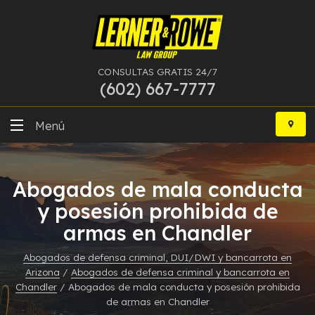
CONSULTAS GRATIS 24/7
(602) 667-7777
Ir
al
Menú
contenido
DUI
Abogados de mala conducta
Delitos Graves
y posesión prohibida de
armas en Chandler
Bancarrota
Abogados de defensa criminal, DUI/DWI y bancarrota en
Más Especialidades
Arizona
/
Abogados de defensa criminal y bancarrota en
Chandler
/
Abogados de mala conducta y posesión prohibida
Recursos
de armas en Chandler