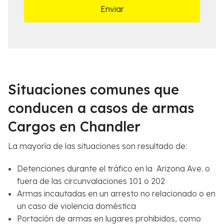
a
e
m
s
á
d
s
e
c
l
e
C
r
a
c
s
Situaciones comunes que
a
o
n
*
conducen a casos de armas
a
Cargos en Chandler
*
La mayoría de las situaciones son resultado de:
Detenciones durante el tráfico en la Arizona Ave. o
fuera de las circunvalaciones 101 o 202
Armas incautadas en un arresto no relacionado o en
un caso de violencia doméstica
Portación de armas en lugares prohibidos, como