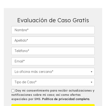
Evaluación de Caso Gratis
N
o
m
A
b
p
r
e
T
e
l
e
*
l
l
E
i
é
m
d
f
a
L
o
o
i
a
*
n
l
o
D
o
*
f
e
*
i
t
s
Doy mi consentimiento para recibir actualizaciones y
c
a
notificaciones sobre mi caso; así como ofertas
m
especiales por SMS.
Política de privacidad completa
.
i
l
s
n
l