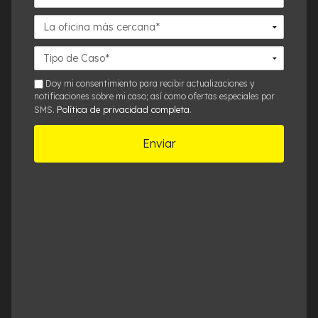
La
oficina
más
Detalles
cercana*
del
Caso*
sms
Doy mi consentimiento para recibir actualizaciones y
notificaciones sobre mi caso; así como ofertas especiales por
Política de privacidad completa
SMS.
.