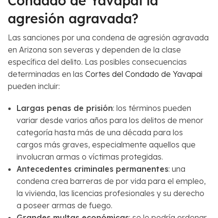
Condado de Yavapai la
a
agresión agravada?
*
Las sanciones por una condena de agresión agravada
en Arizona son severas y dependen de la clase
específica del delito. Las posibles consecuencias
determinadas en las
Cortes del Condado de Yavapai
pueden incluir:
Largas penas de prisión
: los términos pueden
variar desde varios años para los delitos de menor
categoría hasta más de una década para los
cargos más graves, especialmente aquellos que
involucran armas o víctimas protegidas.
Antecedentes criminales permanentes
: una
condena crea barreras de por vida para el empleo,
la vivienda, las licencias profesionales y su derecho
a poseer armas de fuego.
Grandes multas económicas
: se le podría ordenar