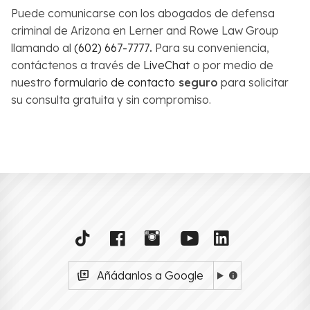
Puede comunicarse con los abogados de defensa
criminal de Arizona en Lerner and Rowe Law Group
llamando al
(602) 667-7777
.
Para su conveniencia,
contáctenos a través de
LiveChat
o por medio de
nuestro
formulario de contacto
seguro
para solicitar
su consulta gratuita y sin compromiso.
Añádanlos a Google