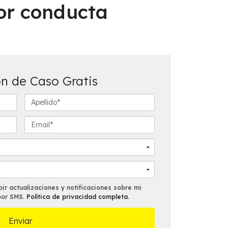
por conducta
n de Caso Gratis
A
p
e
E
l
m
l
a
i
i
d
l
o
*
*
ir actualizaciones y notificaciones sobre mi
por SMS.
Política de privacidad completa
.