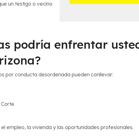
a
e
ue un testigo o vecino
m
s
á
d
s
e
c
l
e
C
r
s podría enfrentar uste
a
c
s
a
o
rizona?
n
*
a
*
gos por conducta desordenada pueden conllevar:
 Corte
l empleo, la vivienda y las oportunidades profesionales.