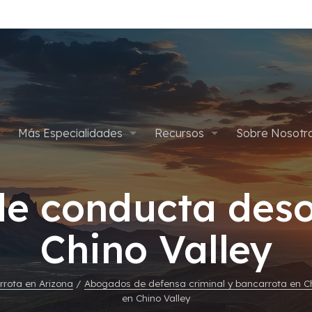
Más Especialidades
Recursos
Sobre Nosotr
pítulo 7
Defensa Criminal
Apelaciones
Planes de Pago
Abogados
e conducta des
ítulo 13
Defensa de Drogas
Asalto y Agresión
Cancelar Condena por Marih
Blog
Gives Back
Chino Valley
édica
Delitos Sexuales
Defensa Criminal Juvenil
Empleos
Tarjetas de Crédito
Homicidios
rota en Arizona
/
Abogados de defensa criminal y bancarrota en Ch
en Chino Valley