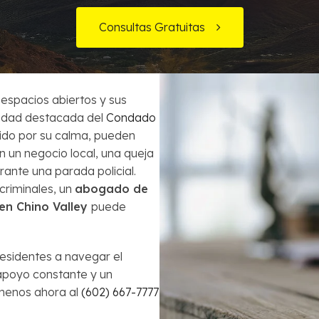
Órdenes de Arresto
Consultas Gratuitas
ecuentes
¿Es la bancarrota es lo mejor para mi?
Robo
Préstamos de Auto y la Bancarrota
Violencia Doméstica
 espacios abiertos y sus
Modificación de Préstamo Hipotecario
unidad destacada del
Condado
cido por su calma, pueden
Cómo Evitar el Embargo
n un negocio local, una queja
rante una parada policial.
Impuestos en casos de Bancarrota
riminales, un
abogado de
en Chino Valley
puede
esidentes a navegar el
apoyo constante y un
ámenos ahora al
(602) 667-7777