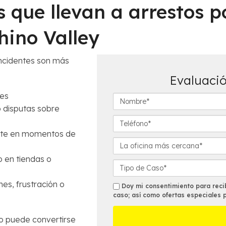
s que llevan a arrestos 
ino Valley
 incidentes son más
Evaluació
res
N
o disputas sobre
o
m
T
b
e
ente en momentos de
r
l
L
e
é
a
 en tiendas o
*
f
o
D
o
f
e
n
es, frustración o
i
t
s
Doy mi consentimiento para recib
o
c
a
caso; así como ofertas especiales 
m
*
i
l
s
n
l
 puede convertirse