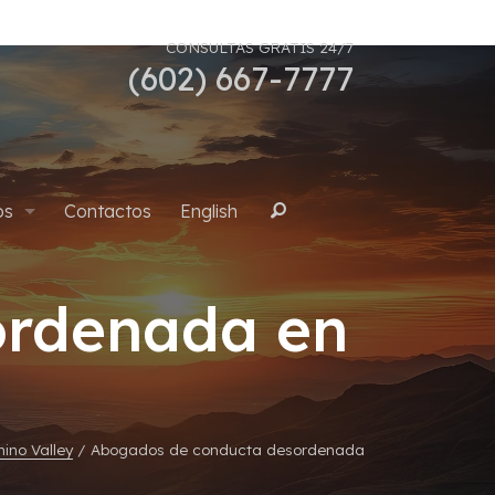
CONSULTAS GRATIS 24/7
(602) 667-7777
os
Contactos
English
Buscar
ordenada en
uana
ino Valley
/
Abogados de conducta desordenada