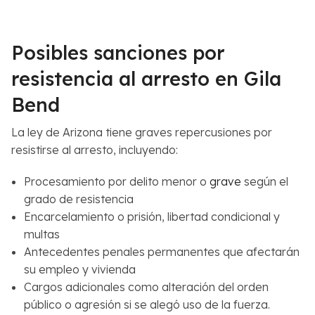
e
C
r
a
c
s
Posibles sanciones por
a
o
n
*
resistencia al arresto en Gila
a
Bend
*
La ley de Arizona tiene graves repercusiones por
resistirse al arresto, incluyendo:
Procesamiento por delito menor o
grave
según el
grado de resistencia
Encarcelamiento o prisión, libertad condicional y
multas
Antecedentes penales permanentes que afectarán
su empleo y vivienda
Cargos adicionales como alteración del orden
público o agresión si se alegó uso de la fuerza.