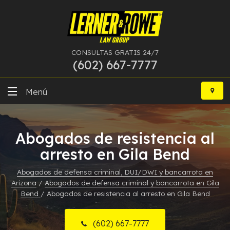
CONSULTAS GRATIS 24/7
(602) 667-7777
Ir
al
Menú
contenido
DUI
Abogados de resistencia al
Delitos Graves
arresto en Gila Bend
Bancarrota
Abogados de defensa criminal, DUI/DWI y bancarrota en
Arizona
/
Abogados de defensa criminal y bancarrota en Gila
Más Especialidades
Bend
/
Abogados de resistencia al arresto en Gila Bend
Recursos
(602) 667-7777