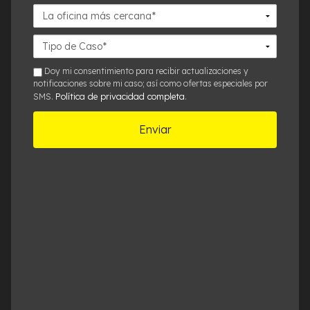
La
oficina
más
Detalles
cercana*
del
Caso*
sms
Doy mi consentimiento para recibir actualizaciones y
notificaciones sobre mi caso; así como ofertas especiales por
Política de privacidad completa
SMS.
.