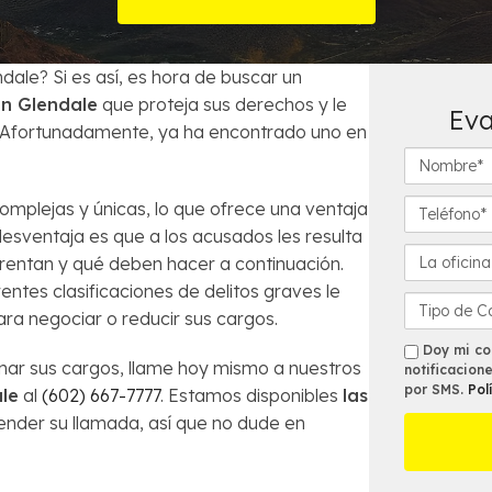
Órdenes de Arresto
ecuentes
¿Es la bancarrota es lo mejor para mi?
Robo
dale? Si es así, es hora de buscar un
en Glendale
que proteja sus derechos y le
Eva
Préstamos de Auto y la Bancarrota
Violencia Doméstica
. Afortunadamente, ya ha encontrado uno en
N
Modificación de Préstamo Hipotecario
o
m
T
omplejas y únicas, lo que ofrece una ventaja
b
e
Cómo Evitar el Embargo
desventaja es que a los acusados ​​les resulta
r
l
L
frentan y qué deben hacer a continuación.
e
é
a
Impuestos en casos de Bancarrota
entes clasificaciones de delitos graves le
*
f
o
D
a negociar o reducir sus cargos.
o
f
e
n
i
t
s
Doy mi con
inar sus cargos, llame hoy mismo a nuestros
o
c
a
notificacion
m
*
por SMS.
Pol
i
le
al
(602) 667-7777
. Estamos disponibles
las
l
s
n
l
nder su llamada, así que no dude en
a
e
m
s
á
d