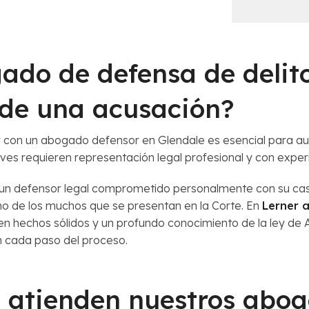
s
e
c
l
e
C
r
a
ado de defensa de delit
c
s
a
o
n
*
 de una acusación?
a
*
ar con un abogado defensor en Glendale es esencial para au
aves requieren representación legal profesional y con exper
 un defensor legal comprometido personalmente con su caso.
 de los muchos que se presentan en la Corte. En
Lerner 
en hechos sólidos y un profundo conocimiento de la ley de 
en cada paso del proceso.
e atienden nuestros abo