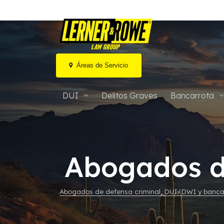
Áreas de Servicio
Ir
al
DUI
Delitos Graves
Bancarrota
contenido
DUI por marihuana / Drogas
Bancarrota ca
DUI agravado en Arizona
Bancarrota cap
Abogados de
DUI Extremo o Súper Extremo
Bancarrota M
Abogados de defensa criminal, DUI/DWI y bancar
Audiencias de MVD y DUI
Bancarrota y 