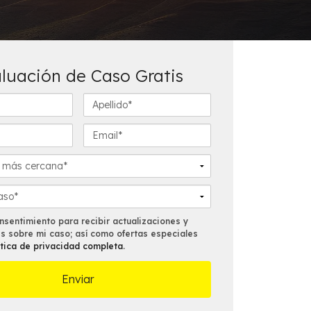
luación de Caso Gratis
A
p
e
E
l
m
l
a
i
i
d
l
o
*
*
sentimiento para recibir actualizaciones y
es sobre mi caso; así como ofertas especiales
ítica de privacidad completa
.