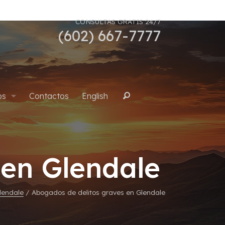
CONSULTAS GRATIS 24/7
(602) 667-7777
os
Contactos
English
Buscar
uana
 en Glendale
lendale
/
Abogados de delitos graves en Glendale