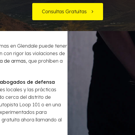
Órdenes de Arresto
Consultas Gratuitas
ecuentes
¿Es la bancarrota es lo mejor para mi?
Robo
Préstamos de Auto y la Bancarrota
Violencia Doméstica
rmas en Glendale puede tener
Modificación de Préstamo Hipotecario
 con rigor las violaciones de
ida de armas
, que prohíben a
Cómo Evitar el Embargo
Impuestos en casos de Bancarrota
abogados de defensa
s locales y las prácticas
do cerca del distrito de
autopista Loop 101 o en una
experimentados para
 gratuita ahora llamando al