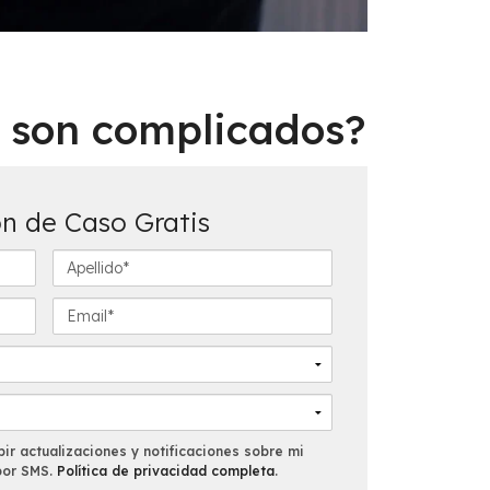
e son complicados?
n de Caso Gratis
A
p
e
E
l
m
l
a
i
i
d
l
o
*
*
ir actualizaciones y notificaciones sobre mi
por SMS.
Política de privacidad completa
.