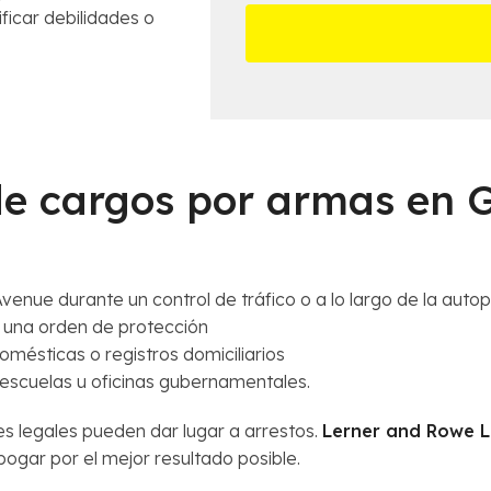
*
i
l
s
ficar debilidades o
n
l
a
e
m
s
á
d
s
e
c
l
e
C
e cargos por armas en G
r
a
c
s
a
o
n
*
a
nue durante un control de tráfico o a lo largo de la autop
*
 una orden de protección
ésticas o registros domiciliarios
escuelas u oficinas gubernamentales.
es legales pueden dar lugar a arrestos.
Lerner and Rowe 
ogar por el mejor resultado posible.