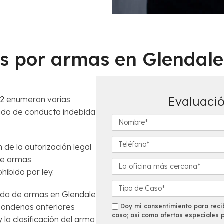
os por armas en Glendal
Evaluació
02
enumeran varias
sado de conducta indebida
N
o
m
T
 de la autorización legal
b
e
de armas
r
l
L
e
ibido por ley.
é
a
*
f
o
D
o
ida de armas en Glendale
f
e
n
i
t
 condenas anteriores
s
Doy mi consentimiento para recib
o
c
a
caso; así como ofertas especiales 
m
y la clasificación del arma