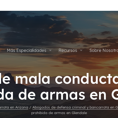
Más Especialidades
Recursos
Sobre Nosotr
pítulo 7
Defensa Criminal
Apelaciones
Planes de Pago
Abogados
e mala conducta
ítulo 13
Defensa de Drogas
Asalto y Agresión
Cancelar Condena por Marih
Blog
Gives Back
da de armas en 
édica
Delitos Sexuales
Defensa Criminal Juvenil
Empleos
Tarjetas de Crédito
Homicidios
rota en Arizona
/
Abogados de defensa criminal y bancarrota en G
prohibida de armas en Glendale