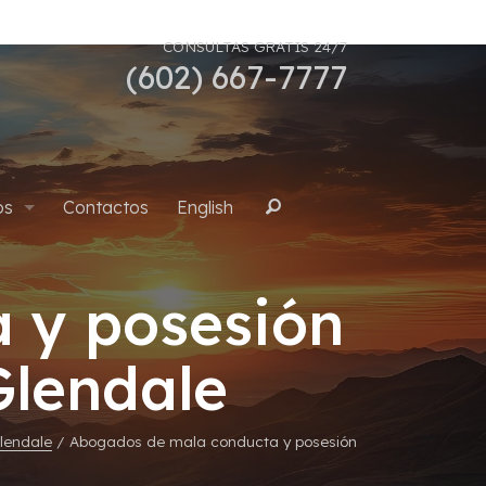
CONSULTAS GRATIS 24/7
(602) 667-7777
os
Contactos
English
Buscar
 y posesión
uana
Glendale
lendale
/
Abogados de mala conducta y posesión