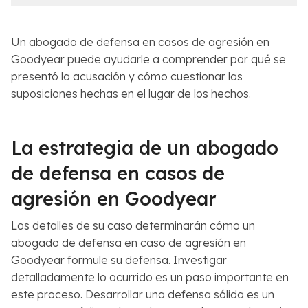
c
l
e
C
r
a
Un abogado de defensa en casos de agresión en
c
s
Goodyear puede ayudarle a comprender por qué se
a
o
presentó la acusación y cómo cuestionar las
n
*
suposiciones hechas en el lugar de los hechos.
a
*
La estrategia de un abogado
de defensa en casos de
agresión en Goodyear
Los detalles de su caso determinarán cómo un
abogado de defensa en caso de agresión en
Goodyear formule su defensa. Investigar
detalladamente lo ocurrido es un paso importante en
este proceso. Desarrollar una defensa sólida es un