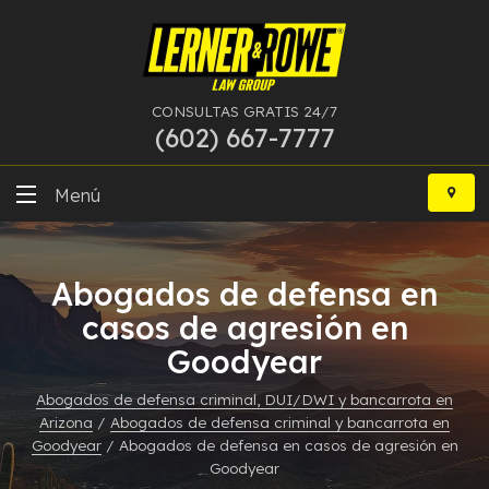
CONSULTAS GRATIS 24/7
(602) 667-7777
Ir
al
Menú
contenido
DUI
Abogados de defensa en
Delitos Graves
casos de agresión en
Goodyear
Bancarrota
Abogados de defensa criminal, DUI/DWI y bancarrota en
Más Especialidades
Arizona
/
Abogados de defensa criminal y bancarrota en
Goodyear
/
Abogados de defensa en casos de agresión en
Recursos
Goodyear