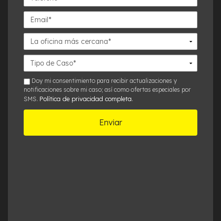
Email*
La
oficina
más
Detalles
cercana*
del
Caso*
sms
Doy mi consentimiento para recibir actualizaciones y
notificaciones sobre mi caso; así como ofertas especiales por
Política de privacidad completa
SMS.
.