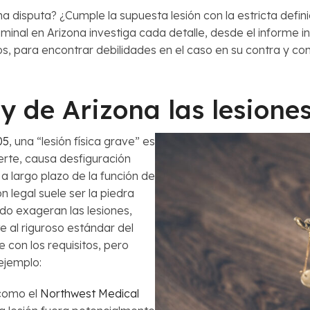
 disputa? ¿Cumple la supuesta lesión con la estricta definic
nal en Arizona investiga cada detalle, desde el informe ini
s, para encontrar debilidades en el caso en su contra y cons
y de Arizona las lesiones
05
, una “lesión física grave” es
erte, causa desfiguración
a largo plazo de la función de
n legal suele ser la piedra
udo exageran las lesiones,
 al riguroso estándar del
 con los requisitos, pero
ejemplo:
 como el
Northwest Medical