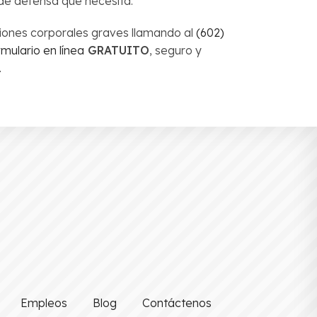
 de defensa que necesita.
iones corporales graves llamando al
(602)
rmulario en línea
GRATUITO
, seguro y
.
Empleos
Blog
Contáctenos