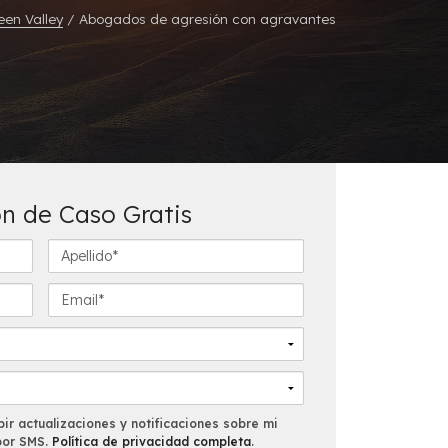
een Valley
/
Abogados de agresión con agravantes
n de Caso Gratis
A
p
e
E
l
m
l
a
i
i
d
l
o
*
*
ir actualizaciones y notificaciones sobre mi
por SMS.
Política de privacidad completa
.