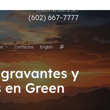
CONSULTAS GRATIS 24/7
(602) 667-7777
os
Contactos
English
Buscar
gravantes y
uana
s en Green