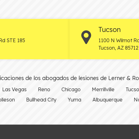
Tucson
Rd STE 185
1100 N Wilmot Rd
Tucson
,
AZ
85712
caciones de los abogados de lesiones de Lerner & R
Las Vegas
Reno
Chicago
Merrillville
Tucs
olleson
Bullhead City
Yuma
Albuquerque
Na