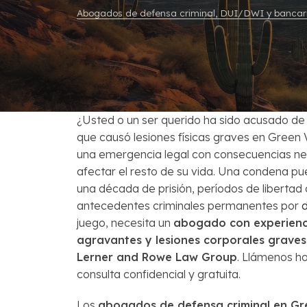
Venta Corta
Abogados de defensa criminal, DUI/DWI y bancarr
Preguntas Fr
¿Usted o un ser querido ha sido acusado de
que causó lesiones físicas graves en Green V
una emergencia legal con consecuencias n
afectar el resto de su vida. Una condena p
una década de prisión, períodos de libertad c
antecedentes criminales permanentes por
d
juego, necesita un
abogado con experienc
agravantes y lesiones corporales graves
Lerner and Rowe Law Group
. Llámenos h
consulta confidencial y gratuita.
Los
abogados de defensa criminal en Gre