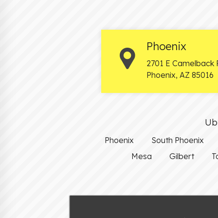
Phoenix
2701 E Camelback 
Phoenix
,
AZ
85016
Ubi
Phoenix
South Phoenix
Mesa
Gilbert
T