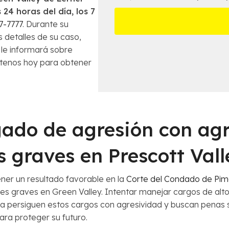
*
i
l
s
s 24 horas del día, los 7
n
l
7-7777
. Durante su
a
e
s detalles de su caso,
m
s
 le informará sobre
á
d
s
ctenos hoy para obtener
e
c
l
e
C
r
a
c
s
a
o
ado de agresión con ag
n
*
a
*
s graves en Prescott Vall
ener un resultado favorable en la
Corte del Condado de Pi
les graves en Green Valley. Intentar manejar cargos de alt
na persiguen estos cargos con agresividad y buscan penas
ra proteger su futuro.