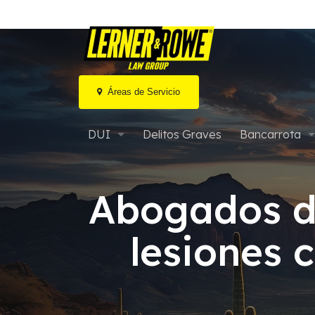
Áreas de Servicio
Ir
al
DUI
Delitos Graves
Bancarrota
contenido
DUI por marihuana / Drogas
Bancarrota ca
Abogados d
DUI agravado en Arizona
Bancarrota cap
lesiones 
DUI Extremo o Súper Extremo
Bancarrota M
Audiencias de MVD y DUI
Bancarrota y 