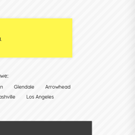
.
owe:
on
Glendale
Arrowhead
shville
Los Angeles