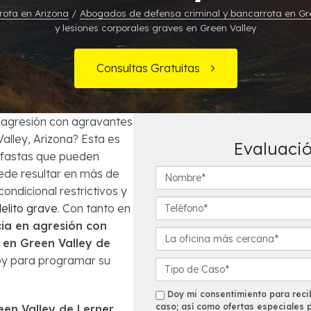
Órdenes de Arresto
ota en Arizona
/
Abogados de defensa criminal y bancarrota en Gr
y lesiones corporales graves en Green Valley
ecuentes
¿Es la bancarrota es lo mejor para mi?
Robo
Consultas Gratuitas
Préstamos de Auto y la Bancarrota
Violencia Doméstica
Modificación de Préstamo Hipotecario
 agresión con agravantes
alley, Arizona? Esta es
Evaluació
Cómo Evitar el Embargo
efastas que pueden
N
uede resultar en más de
Impuestos en casos de Bancarrota
o
ondicional restrictivos y
m
T
elito grave
. Con tanto en
b
e
ia en agresión con
r
l
L
 en Green Valley de
e
é
a
oy para programar su
*
f
o
D
o
f
e
n
i
t
s
Doy mi consentimiento para recib
o
c
a
caso; así como ofertas especiales 
en Valley de Lerner
m