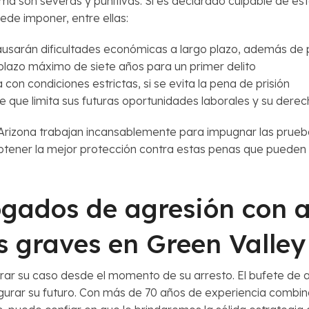
 son severas y punitivas. Si es declarado culpable de este
de imponer, entre ellas:
ausarán dificultades económicas a largo plazo, además de p
 plazo máximo de siete años para un primer delito
con condiciones estrictas, si se evita la pena de prisión
que limita sus futuras oportunidades laborales y su dere
izona trabajan incansablemente para impugnar las pruebas 
btener la mejor protección contra estas penas que pueden c
gados de agresión con 
s graves en Green Valley
arar su caso desde el momento de su arresto. El bufete d
gurar su futuro. Con más de 70 años de experiencia combin