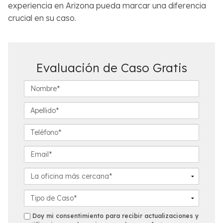
experiencia en Arizona pueda marcar una diferencia
crucial en su caso.
Evaluación de Caso Gratis
N
o
m
A
b
p
r
e
T
e
l
e
*
l
l
E
i
é
m
d
f
a
L
o
o
i
a
*
n
l
o
D
o
*
f
e
*
i
t
s
Doy mi consentimiento para recibir actualizaciones y