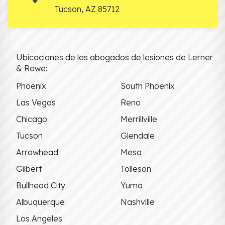
Tucson
,
AZ
85712
Ubicaciones de los abogados de lesiones de Lerner
& Rowe:
Phoenix
South Phoenix
Las Vegas
Reno
Chicago
Merrillville
Tucson
Glendale
Arrowhead
Mesa
Gilbert
Tolleson
Bullhead City
Yuma
Albuquerque
Nashville
Los Angeles