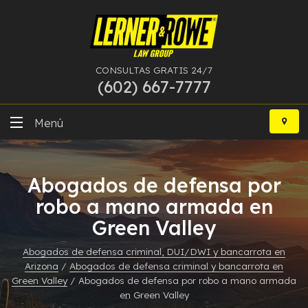
CONSULTAS GRATIS 24/7
(602) 667-7777
Ir
al
Menú
contenido
DUI
Abogados de defensa por
Delitos Graves
robo a mano armada en
Green Valley
Bancarrota
Abogados de defensa criminal, DUI/DWI y bancarrota en
Más Especialidades
Arizona
/
Abogados de defensa criminal y bancarrota en
Green Valley
/
Abogados de defensa por robo a mano armada
Recursos
en Green Valley