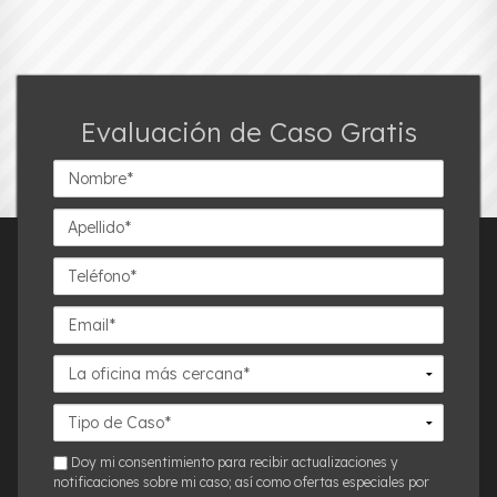
Evaluación de Caso Gratis
Nombre*
Apellido*
Teléfono*
Email*
La
oficina
más
Detalles
cercana*
del
Caso*
sms
Doy mi consentimiento para recibir actualizaciones y
notificaciones sobre mi caso; así como ofertas especiales por