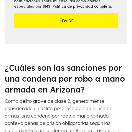
c
a
notificaciones sobre mi caso; así como ofertas
m
especiales por SMS.
Política de privacidad completa
.
i
l
s
n
l
a
e
m
s
á
d
s
e
c
l
e
C
r
a
c
s
¿Cuáles son las sanciones por
a
o
n
*
una condena por robo a mano
a
armada en Arizona?
*
Como
delito grave
de clase 2, generalmente
considerado un delito peligroso debido al uso de
armas, una condena por robo a mano armada
conlleva penas de prisión obligatorias según las
estrictas leyes de sentencia de Arizona. Las posibles