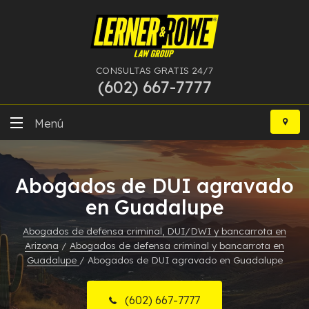
CONSULTAS GRATIS 24/7
(602) 667-7777
Ir
al
Menú
contenido
DUI
Abogados de DUI agravado
Delitos Graves
en Guadalupe
Bancarrota
Abogados de defensa criminal, DUI/DWI y bancarrota en
Arizona
/
Abogados de defensa criminal y bancarrota en
Más Especialidades
Guadalupe
/
Abogados de DUI agravado en Guadalupe
Recursos
(602) 667-7777