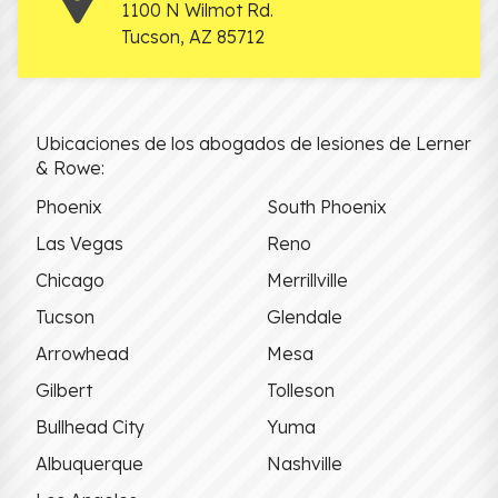
1100 N Wilmot Rd.
Tucson
,
AZ
85712
Ubicaciones de los abogados de lesiones de Lerner
& Rowe:
Phoenix
South Phoenix
Las Vegas
Reno
Chicago
Merrillville
Tucson
Glendale
Arrowhead
Mesa
Gilbert
Tolleson
Bullhead City
Yuma
Albuquerque
Nashville