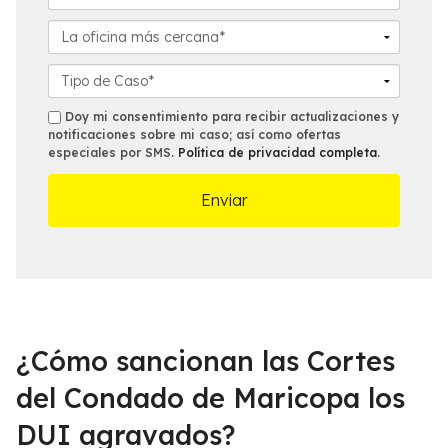
i
é
m
d
f
a
L
o
o
i
a
*
n
l
o
D
o
*
f
e
*
i
t
s
Doy mi consentimiento para recibir actualizaciones y
c
a
notificaciones sobre mi caso; así como ofertas
m
especiales por SMS.
Política de privacidad completa
.
i
l
s
n
l
a
e
m
s
á
d
s
e
c
l
e
C
r
a
c
s
¿Cómo sancionan las Cortes
a
o
n
*
del Condado de Maricopa los
a
DUI agravados?
*