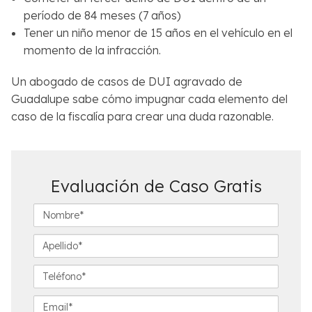
período de 84 meses (7 años)
Tener un niño menor de 15 años en el vehículo en el
momento de la infracción.
Un abogado de casos de DUI agravado de
Guadalupe sabe cómo impugnar cada elemento del
caso de la fiscalía para crear una duda razonable.
Evaluación de Caso Gratis
N
o
m
A
b
p
r
e
T
e
l
e
*
l
l
E