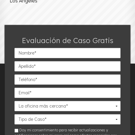
Los Angeles
Evaluación de Caso Gratis
Nombre*
Apellido*
Teléfono*
Email*
La
oficina
más
Detalles
cercana*
del
Caso*
sms
Doy mi consentimiento para recibir actualizaciones y