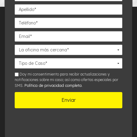
Apellido*
Teléfono*
Email*
La
oficina
más
Detalles
cercana*
del
Caso*
sms
Doy mi consentimiento para recibir actualizaciones y
notificaciones sobre mi caso; así como ofertas especiales por
Política de privacidad completa
SMS.
.