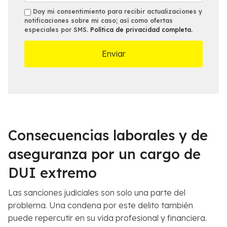
e
*
i
t
s
Doy mi consentimiento para recibir actualizaciones y
c
a
notificaciones sobre mi caso; así como ofertas
m
especiales por SMS.
Política de privacidad completa
.
i
l
s
n
l
a
e
m
s
á
d
s
e
c
l
e
C
r
a
c
s
Consecuencias laborales y de
a
o
n
*
aseguranza por un cargo de
a
DUI extremo
*
Las sanciones judiciales son solo una parte del
problema. Una condena por este delito también
puede repercutir en su vida profesional y financiera.