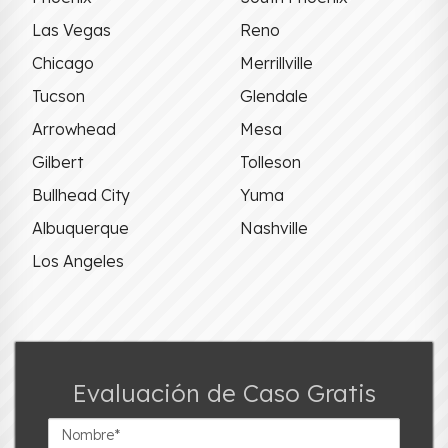
Las Vegas
Reno
Chicago
Merrillville
Tucson
Glendale
Arrowhead
Mesa
Gilbert
Tolleson
Bullhead City
Yuma
Albuquerque
Nashville
Los Angeles
Evaluación de Caso Gratis
Nombre*