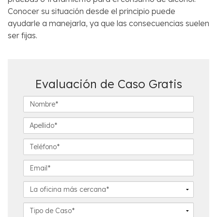
Conocer su situación desde el principio puede
ayudarle a manejarla, ya que las consecuencias suelen
ser fijas.
Evaluación de Caso Gratis
N
o
m
A
b
p
r
e
T
e
l
e
*
l
l
E
i
é
m
d
f
a
L
o
o
i
a
*
n
l
o
D
o
*
f