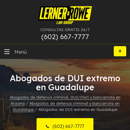
CONSULTAS GRATIS 24/7
(602) 667-7777
Ir
al
Menú
contenido
DUI
Abogados de DUI extremo
Delitos Graves
en Guadalupe
Bancarrota
Abogados de defensa criminal, DUI/DWI y bancarrota en
Arizona
/
Abogados de defensa criminal y bancarrota en
Más Especialidades
Guadalupe
/
Abogados de DUI extremo en Guadalupe
Recursos
(602) 667-7777