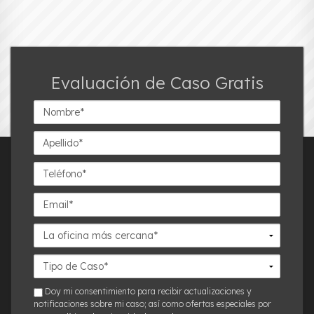
Evaluación de Caso Gratis
Nombre*
Apellido*
Teléfono*
Email*
La
oficina
más
Detalles
cercana*
del
Caso*
sms
Doy mi consentimiento para recibir actualizaciones y
notificaciones sobre mi caso; así como ofertas especiales por