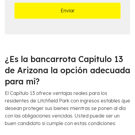
n
l
a
e
m
s
á
d
s
e
c
l
e
C
r
a
c
s
¿Es la bancarrota Capítulo 13
a
o
n
*
de Arizona la opción adecuada
a
para mí?
*
El Capítulo 13 ofrece ventajas reales para los
residentes de Litchfield Park con ingresos estables que
desean proteger sus bienes mientras se ponen al día
con las obligaciones vencidas. Usted puede ser un
buen candidato si cumple con estas condiciones: