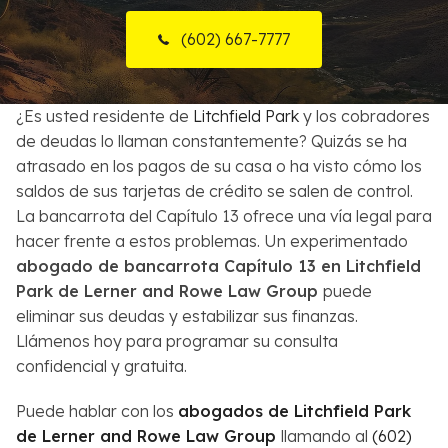
Sobre Nosotros
(602) 667-7777
Contactos
¿Es usted residente de
Litchfield Park
y los cobradores
English
de deudas lo llaman constantemente? Quizás se ha
atrasado en los pagos de su casa o ha visto cómo los
Buscar
saldos de sus tarjetas de crédito se salen de control.
La bancarrota del Capítulo 13 ofrece una vía legal para
hacer frente a estos problemas. Un experimentado
abogado de bancarrota Capítulo 13 en Litchfield
Park de Lerner and Rowe Law Group
puede
eliminar sus deudas y estabilizar sus finanzas.
Llámenos hoy para programar su consulta
confidencial y gratuita.
Puede hablar con los
abogados de Litchfield Park
de Lerner and Rowe Law Group
llamando al
(602)