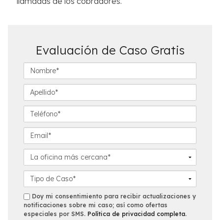
llamadas de los cobradores.
Evaluación de Caso Gratis
N
o
m
A
b
p
r
e
T
e
l
e
*
l
l
E
i
é
m
d
f
a
L
o
o
i
a
*
n
l
o
D
o
*
f
e
*
i
t
s
Doy mi consentimiento para recibir actualizaciones y
c
a
notificaciones sobre mi caso; así como ofertas
m
especiales por SMS.
Política de privacidad completa
.
i
l
s