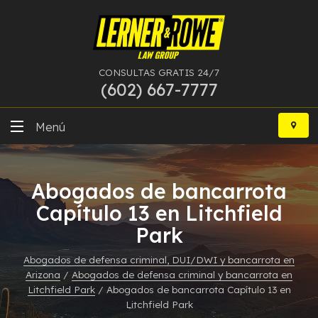
CONSULTAS GRATIS 24/7
(602) 667-7777
Ir
al
Menú
contenido
DUI
Abogados de bancarrota
Delitos Graves
Capítulo 13 en Litchfield
Park
Bancarrota
Abogados de defensa criminal, DUI/DWI y bancarrota en
Más Especialidades
Arizona
/
Abogados de defensa criminal y bancarrota en
Litchfield Park
/
Abogados de bancarrota Capítulo 13 en
Recursos
Litchfield Park