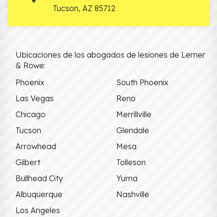
Tucson
,
AZ
85712
Ubicaciones de los abogados de lesiones de Lerner
& Rowe:
Phoenix
South Phoenix
Las Vegas
Reno
Chicago
Merrillville
Tucson
Glendale
Arrowhead
Mesa
Gilbert
Tolleson
Bullhead City
Yuma
Albuquerque
Nashville
Los Angeles