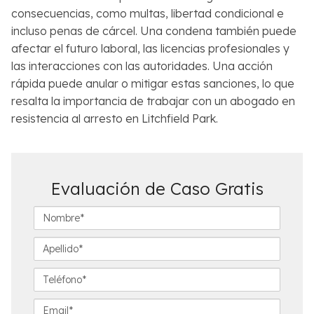
consecuencias, como multas, libertad condicional e
incluso penas de cárcel. Una condena también puede
afectar el futuro laboral, las licencias profesionales y
las interacciones con las autoridades. Una acción
rápida puede anular o mitigar estas sanciones, lo que
resalta la importancia de trabajar con un abogado en
resistencia al arresto en Litchfield Park.
Evaluación de Caso Gratis
N
o
m
A
b
p
r
e
T
e
l
e
*
l
l
E