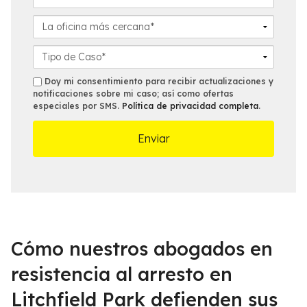
i
é
m
d
f
a
L
o
o
i
a
*
n
l
o
D
o
*
f
e
*
i
t
s
Doy mi consentimiento para recibir actualizaciones y
c
a
notificaciones sobre mi caso; así como ofertas
m
especiales por SMS.
Política de privacidad completa
.
i
l
s
n
l
a
e
m
s
á
d
s
e
c
l
e
C
r
a
c
s
Cómo nuestros abogados en
a
o
n
*
resistencia al arresto en
a
Litchfield Park defienden sus
*