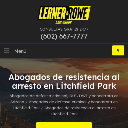
CONSULTAS GRATIS 24/7
(602) 667-7777
Ir
al
Menú
contenido
DUI
Abogados de resistencia al
Delitos Graves
arresto en Litchfield Park
Bancarrota
Abogados de defensa criminal, DUI/DWI y bancarrota en
Arizona
/
Abogados de defensa criminal y bancarrota en
Más Especialidades
Litchfield Park
/
Abogados de resistencia al arresto en
Litchfield Park
Recursos