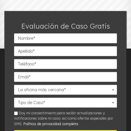
Evaluación de Caso Gratis
Nombre*
Apellido*
Teléfono*
Email*
La
oficina
más
Detalles
cercana*
del
Caso*
sms
Doy mi consentimiento para recibir actualizaciones y
notificaciones sobre mi caso; así como ofertas especiales por
Política de privacidad completa
SMS.
.