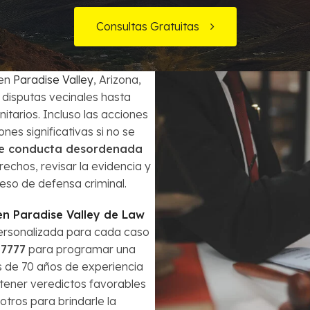
Órdenes de Arresto
Consultas Gratuitas
ecuentes
¿Es la bancarrota es lo mejor para mi?
Robo
Préstamos de Auto y la Bancarrota
Violencia Doméstica
 en
Paradise Valley
, Arizona,
disputas vecinales hasta
Modificación de Préstamo Hipotecario
itarios. Incluso las acciones
nes significativas si no se
Cómo Evitar el Embargo
e conducta desordenada
rechos, revisar la evidencia y
Impuestos en casos de Bancarrota
eso de defensa criminal.
n Paradise Valley de Law
ersonalizada para cada caso
-7777
para programar una
s de 70 años de experiencia
tener veredictos favorables
otros para brindarle la