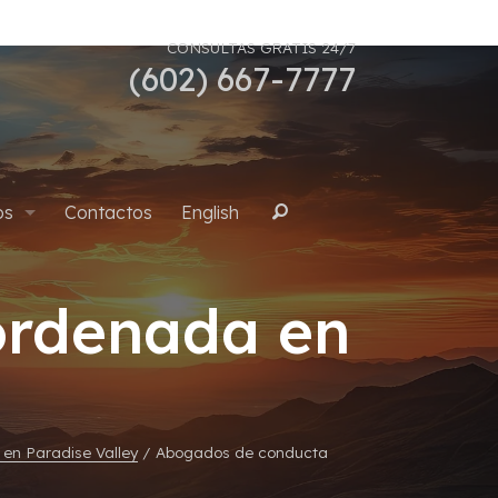
CONSULTAS GRATIS 24/7
(602) 667-7777
os
Contactos
English
Buscar
ordenada en
uana
en Paradise Valley
/
Abogados de conducta