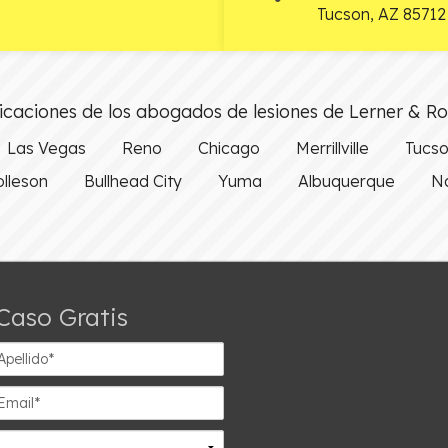
Tucson
,
AZ
85712
caciones de los abogados de lesiones de Lerner & R
Las Vegas
Reno
Chicago
Merrillville
Tucs
olleson
Bullhead City
Yuma
Albuquerque
Na
Caso Gratis
ellido*
ail*