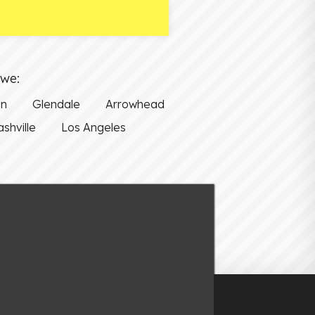
owe:
on
Glendale
Arrowhead
shville
Los Angeles