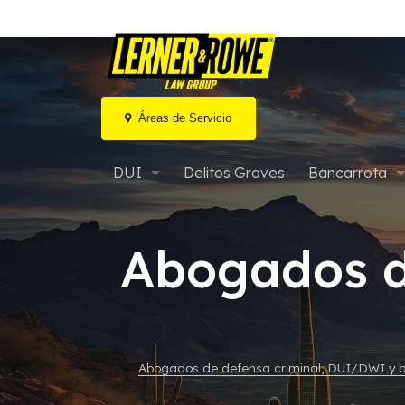
Áreas de Servicio
Ir
al
DUI
Delitos Graves
Bancarrota
contenido
DUI por marihuana / Drogas
Bancarrota ca
Abogados d
DUI agravado en Arizona
Bancarrota cap
DUI Extremo o Súper Extremo
Bancarrota M
Audiencias de MVD y DUI
Bancarrota y 
Abogados de defensa criminal, DUI/DWI y b