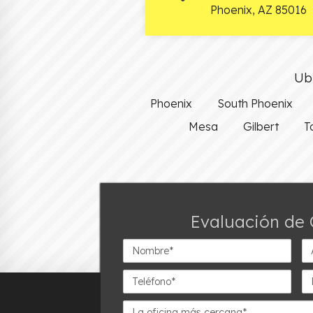
Phoenix
,
AZ
85016
Ubi
Phoenix
South Phoenix
Mesa
Gilbert
T
Evaluación de 
Nombre*
Ap
Teléfono*
Em
La