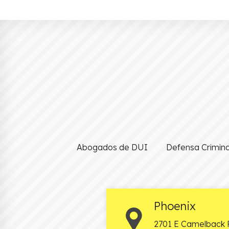
Abogados de DUI
Defensa Crimina
Phoenix
2701 E Camelback 