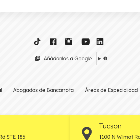
Añádanlos a Google
l
Abogados de Bancarrota
Áreas de Especialidad
Tucson
Rd STE 185
1100 N Wilmot Rd