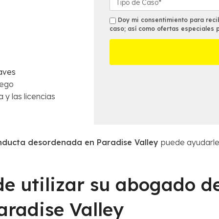
o
f
e
n
i
t
s
Doy mi consentimiento para recib
o
c
a
caso; así como ofertas especiales 
m
*
i
l
s
n
l
a
e
m
s
raves
á
d
uego
s
e
 y las licencias
c
l
e
C
r
a
c
s
a
ducta desordenada en Paradise Valley
puede ayudarle 
o
n
*
a
*
e utilizar su abogado d
radise Valley