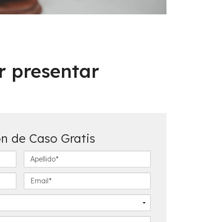
r presentar
n de Caso Gratis
A
p
e
E
l
m
l
a
i
i
d
l