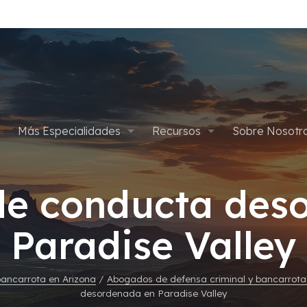
Más Especialidades
Recursos
Sobre Nosotr
pítulo 7
Defensa Criminal
Apelaciones
Planes de Pago
Abogados
e conducta des
ítulo 13
Defensa de Drogas
Asalto y Agresión
Cancelar Condena por Marih
Blog
Gives Back
Paradise Valley
édica
Delitos Sexuales
Defensa Criminal Juvenil
Empleos
Tarjetas de Crédito
Homicidios
ancarrota en Arizona
/
Abogados de defensa criminal y bancarrota 
desordenada en Paradise Valley