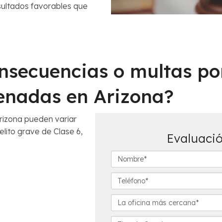
sultados favorables que
onsecuencias o multas po
enadas en Arizona?
rizona pueden variar
lito grave de Clase 6,
Evaluació
N
o
m
T
b
e
r
l
L
e
é
a
*
f
o
D