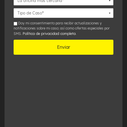
oficina
más
Detalles
cercana*
del
Caso*
sms
Doy mi consentimiento para recibir actualizaciones y
notificaciones sobre mi caso; así como ofertas especiales por
Política de privacidad completa
SMS.
.