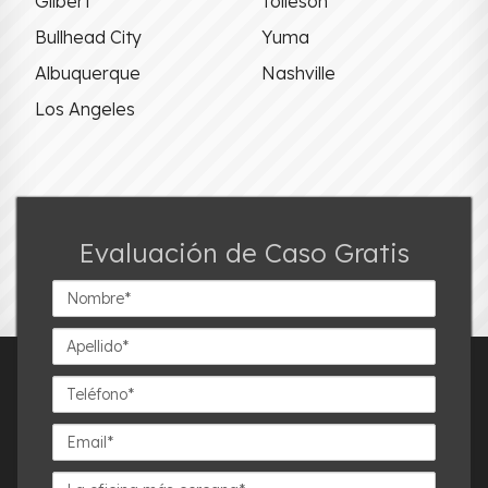
Gilbert
Tolleson
Bullhead City
Yuma
Albuquerque
Nashville
Los Angeles
Evaluación de Caso Gratis
Nombre*
Apellido*
Teléfono*
Email*
La