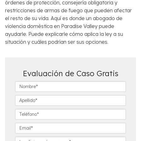
órdenes de protección, consejería obligatoria y
restricciones de armas de fuego que pueden afectar
el resto de su vida. Aquí es donde un abogado de
violencia doméstica en Paradise Valley puede
ayudarle. Puede explicarle cómo aplica la ley a su
situación y cuáles podrían ser sus opciones.
Evaluación de Caso Gratis
N
o
m
A
b
p
r
e
T
e
l
e
*
l
l
E
i
é
m
d
f
a
L