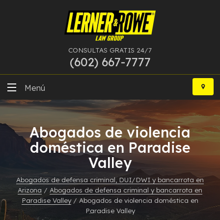
CONSULTAS GRATIS 24/7
(602) 667-7777
Ir
al
Menú
contenido
DUI
Abogados de violencia
Delitos Graves
doméstica en Paradise
Valley
Bancarrota
Abogados de defensa criminal, DUI/DWI y bancarrota en
Más Especialidades
Arizona
/
Abogados de defensa criminal y bancarrota en
Paradise Valley
/
Abogados de violencia doméstica en
Recursos
Paradise Valley