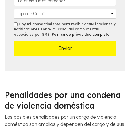
o
o
i
a
*
n
l
o
D
o
*
f
e
*
i
t
s
Doy mi consentimiento para recibir actualizaciones y
c
a
notificaciones sobre mi caso; así como ofertas
m
especiales por SMS.
Política de privacidad completa
.
i
l
s
n
l
a
e
m
s
á
d
s
e
c
l
e
C
r
a
c
s
Penalidades por una condena
a
o
n
*
de violencia doméstica
a
*
Las posibles penalidades por un cargo de violencia
doméstica son amplias y dependen del cargo y de sus