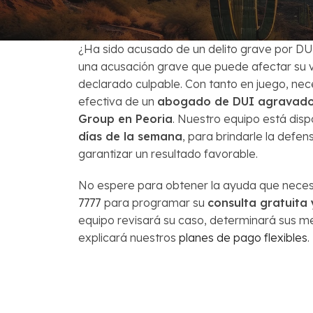
Venta Corta
Preguntas Fr
¿Ha sido acusado de un delito grave por D
una acusación grave que puede afectar su v
declarado culpable. Con tanto en juego, nec
efectiva de un
abogado de DUI agravado
Group en Peoria
. Nuestro equipo está disp
días de la semana
, para brindarle la defen
garantizar un resultado favorable.
No espere para obtener la ayuda que neces
7777
para programar su
consulta gratuita
equipo revisará su caso, determinará sus me
explicará nuestros
planes de pago flexibles
.