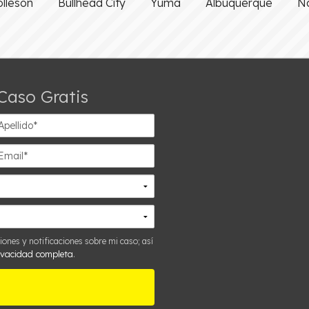
olleson
Bullhead City
Yuma
Albuquerque
Na
Caso Gratis
ellido*
ail*
ones y notificaciones sobre mi caso; así
rivacidad completa
.