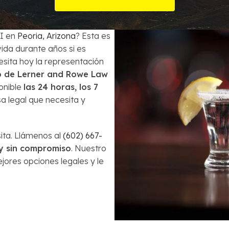
Órdenes de Arresto
ecuentes
¿Es la bancarrota es lo mejor para mi?
Robo
UI en
Peoria, Arizona
? Esta es
ida durante años si es
Préstamos de Auto y la Bancarrota
Violencia Doméstica
esita hoy la representación
 de Lerner and Rowe Law
Modificación de Préstamo Hipotecario
onible
las 24 horas, los 7
sa legal que necesita y
Cómo Evitar el Embargo
Impuestos en casos de Bancarrota
ita. Llámenos al
(602) 667-
 y sin compromiso
. Nuestro
jores opciones legales y le