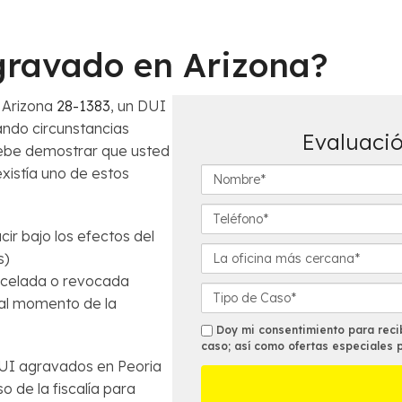
gravado en Arizona?
 Arizona
28-1383
, un DUI
ando circunstancias
Evaluació
 debe demostrar que usted
N
existía uno de estos
o
m
T
b
e
ir bajo los efectos del
r
l
L
s)
e
é
a
ancelada o revocada
*
f
o
D
 al momento de la
o
f
e
n
i
t
s
Doy mi consentimiento para recib
o
c
a
caso; así como ofertas especiales 
m
*
i
UI agravados en Peoria
l
s
n
l
de la fiscalía para
a