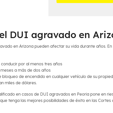
e
m
s
á
d
s
e
c
l
e
C
el DUI agravado en Ari
r
a
c
s
a
o
avado en Arizona pueden afectar su vida durante años. En
n
*
a
*
conducir por al menos tres años
ro meses a más de dos años
 de bloqueo de encendido en cualquier vehículo de su propie
n miles de dólares.
lificado en casos de DUI agravados en Peoria pone en ries
que tenga las mejores posibilidades de éxito en las Cortes