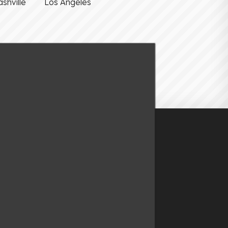
shville
Los Angeles