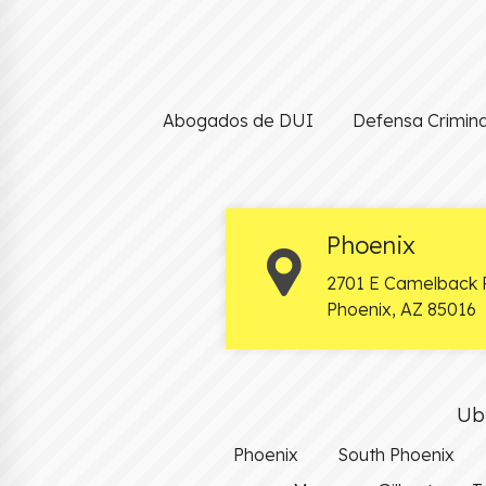
Abogados de DUI
Defensa Crimina
Phoenix
2701 E Camelback 
Phoenix
,
AZ
85016
Ubi
Phoenix
South Phoenix