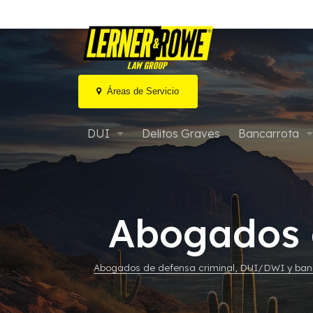
Áreas de Servicio
Ir
al
DUI
Delitos Graves
Bancarrota
contenido
DUI por marihuana / Drogas
Bancarrota ca
DUI agravado en Arizona
Bancarrota cap
Abogados 
DUI Extremo o Súper Extremo
Bancarrota M
Abogados de defensa criminal, DUI/DWI y banc
Audiencias de MVD y DUI
Bancarrota y 