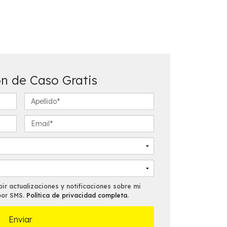
n de Caso Gratis
A
p
e
E
l
m
l
a
i
i
d
l
o
*
*
ir actualizaciones y notificaciones sobre mi
por SMS.
Política de privacidad completa
.