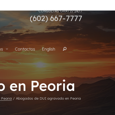
CONSULTAS GRATIS 24/7
(602) 667-7777
os
Contactos
English
Buscar
uana
 en Peoria
 Peoria
/
Abogados de DUI agravado en Peoria