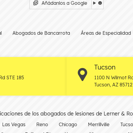
Añádanlos a Google
l
Abogados de Bancarrota
Áreas de Especialidad
Tucson
Rd STE 185
1100 N Wilmot Rd
Tucson
,
AZ
85712
caciones de los abogados de lesiones de Lerner & R
Las Vegas
Reno
Chicago
Merrillville
Tucs