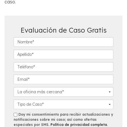
caso.
Evaluación de Caso Gratis
N
o
m
A
b
p
r
e
T
e
l
e
*
l
l
E
i
é
m
d
f
a
L
o
o
i
a
*
n
l
o
D
o
*
f
e
*
i
t
s
Doy mi consentimiento para recibir actualizaciones y
c
a
notificaciones sobre mi caso; así como ofertas
m
especiales por SMS.
Política de privacidad completa
.
i
l
s