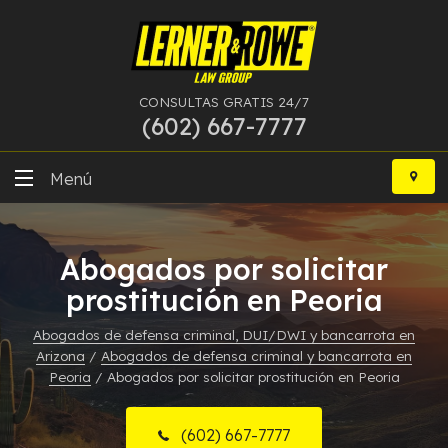
CONSULTAS GRATIS 24/7
(602) 667-7777
Ir
al
Menú
contenido
DUI
Abogados por solicitar
Delitos Graves
prostitución en Peoria
Bancarrota
Abogados de defensa criminal, DUI/DWI y bancarrota en
Arizona
/
Abogados de defensa criminal y bancarrota en
Más Especialidades
Peoria
/
Abogados por solicitar prostitución en Peoria
Recursos
(602) 667-7777