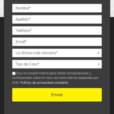
Nombre*
Apellido*
Teléfono*
Email*
La
oficina
más
Detalles
cercana*
del
Caso*
sms
Doy mi consentimiento para recibir actualizaciones y
notificaciones sobre mi caso; así como ofertas especiales por
Política de privacidad completa
SMS.
.