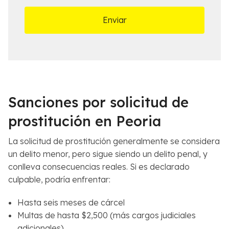
n
l
a
e
m
s
á
d
s
e
c
l
e
C
r
a
c
s
Sanciones por solicitud de
a
o
n
*
prostitución en Peoria
a
*
La solicitud de prostitución generalmente se considera
un delito menor, pero sigue siendo un delito penal, y
conlleva consecuencias reales. Si es declarado
culpable, podría enfrentar:
Hasta seis meses de cárcel
Multas de hasta $2,500 (más cargos judiciales
adicionales)