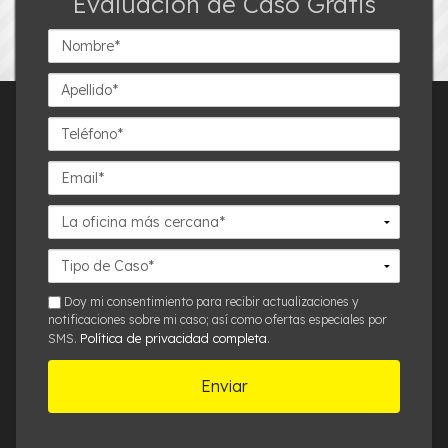
Evaluación de Caso Gratis
Nombre*
Apellido*
Teléfono*
Email*
La
oficina
más
Detalles
cercana*
del
Caso*
sms
Doy mi consentimiento para recibir actualizaciones y
notificaciones sobre mi caso; así como ofertas especiales por
Política de privacidad completa
SMS.
.