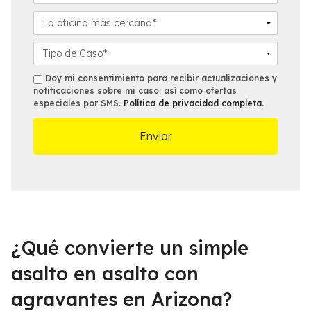
é
m
d
f
a
L
o
o
i
a
*
n
l
o
D
o
*
f
e
*
i
t
s
Doy mi consentimiento para recibir actualizaciones y
c
a
notificaciones sobre mi caso; así como ofertas
m
especiales por SMS.
Política de privacidad completa
.
i
l
s
n
l
a
e
m
s
á
d
s
e
c
l
e
C
r
a
c
s
¿Qué convierte un simple
a
o
n
*
asalto en asalto con
a
agravantes en Arizona?
*