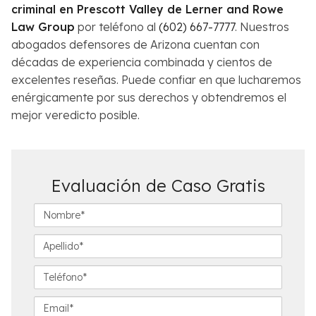
criminal en Prescott Valley de Lerner and Rowe
Law Group
por teléfono al
(602) 667-7777
. Nuestros
abogados defensores de Arizona cuentan con
décadas de experiencia combinada y cientos de
excelentes reseñas. Puede confiar en que lucharemos
enérgicamente por sus derechos y obtendremos el
mejor veredicto posible.
Evaluación de Caso Gratis
N
o
m
A
b
p
r
e
T
e
l
e
*
l
l
E
i