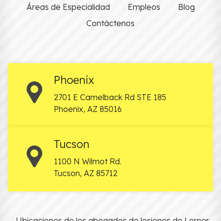
Áreas de Especialidad
Empleos
Blog
Contáctenos
Phoenix
2701 E Camelback Rd STE 185
Phoenix
,
AZ
85016
Tucson
1100 N Wilmot Rd.
Tucson
,
AZ
85712
Ubicaciones de los abogados de lesiones de Lerner