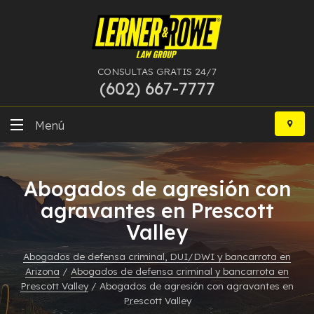
CONSULTAS GRATIS 24/7
(602) 667-7777
Ir
al
Menú
contenido
DUI
Abogados de agresión con
Delitos Graves
agravantes en Prescott
Valley
Bancarrota
Abogados de defensa criminal, DUI/DWI y bancarrota en
Más Especialidades
Arizona
/
Abogados de defensa criminal y bancarrota en
Prescott Valley
/
Abogados de agresión con agravantes en
Recursos
Prescott Valley