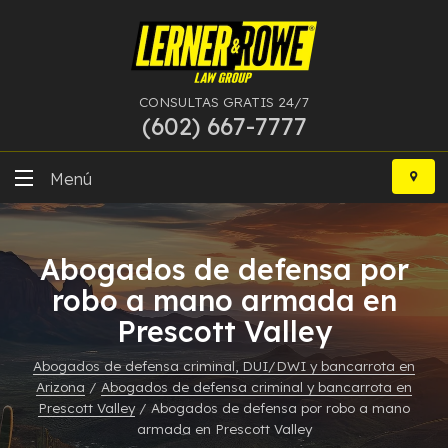
CONSULTAS GRATIS 24/7
(602) 667-7777
Ir
al
Menú
contenido
DUI
Abogados de defensa por
Delitos Graves
robo a mano armada en
Prescott Valley
Bancarrota
Abogados de defensa criminal, DUI/DWI y bancarrota en
Más Especialidades
Arizona
/
Abogados de defensa criminal y bancarrota en
Prescott Valley
/
Abogados de defensa por robo a mano
Recursos
armada en Prescott Valley