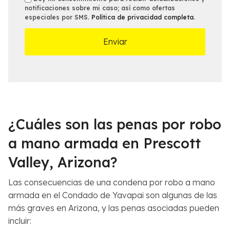
c
a
notificaciones sobre mi caso; así como ofertas
m
especiales por SMS.
Política de privacidad completa
.
i
l
s
n
l
a
e
m
s
á
d
s
e
c
l
e
C
r
a
c
s
¿Cuáles son las penas por robo
a
o
n
*
a mano armada en Prescott
a
Valley, Arizona?
*
Las consecuencias de una condena por robo a mano
armada en el Condado de Yavapai son algunas de las
más graves en Arizona, y las penas asociadas pueden
incluir: