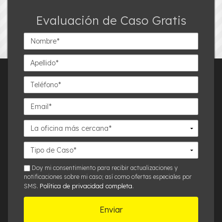
Evaluación de Caso Gratis
Nombre*
Apellido*
Teléfono*
Email*
La
oficina
más
Detalles
cercana*
del
Caso*
sms
Doy mi consentimiento para recibir actualizaciones y
notificaciones sobre mi caso; así como ofertas especiales por
Política de privacidad completa
SMS.
.