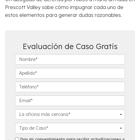
Prescott Valley sabe cómo impugnar cada uno de
estos elementos para generar dudas razonables.
Evaluación de Caso Gratis
N
o
m
A
b
p
r
e
T
e
l
e
*
l
l
E
i
é
m
d
f
a
L
o
o
i
a
*
n
l
o
D
o
*
f
e
*
i
t
s
Doy mi consentimiento para recibir actualizaciones y