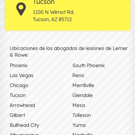
Tucson
1100 N Wilmot Rd.
Tucson
,
AZ
85712
Ubicaciones de los abogados de lesiones de Lerner
& Rowe:
Phoenix
South Phoenix
Las Vegas
Reno
Chicago
Merrillville
Tucson
Glendale
Arrowhead
Mesa
Gilbert
Tolleson
Bullhead City
Yuma
Albuquerque
Nashville