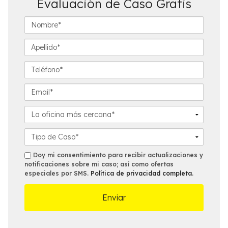
Evaluación de Caso Gratis
N
o
m
A
b
p
r
e
T
e
l
e
*
l
l
E
i
é
m
d
f
a
L
o
o
i
a
*
n
l
o
D
o
*
f
e
*
i
t
s
Doy mi consentimiento para recibir actualizaciones y
c
a
notificaciones sobre mi caso; así como ofertas
m
especiales por SMS.
Política de privacidad completa
.
i
l
s
n
l
a
e
m
s
á
d
s