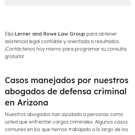
e
c
l
e
C
r
a
c
s
a
o
Elija
Lerner and Rowe Law Group
para obtener
n
*
asistencia legal confiable y orientada a resultados.
a
¡Contáctenos hoy mismo para programar su consulta
*
gratuita!
Casos manejados por nuestros
abogados de defensa criminal
en Arizona
Nuestros abogados han ayudado a personas como
usted que enfrentan cargos criminales. Algunos casos
comunes en los que hemos trabajado a lo largo de los