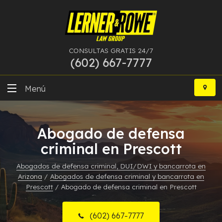
CONSULTAS GRATIS 24/7
(602) 667-7777
Ir
al
Menú
contenido
DUI
Abogado de defensa
Delitos Graves
criminal en Prescott
Bancarrota
Abogados de defensa criminal, DUI/DWI y bancarrota en
Arizona
/
Abogados de defensa criminal y bancarrota en
Más Especialidades
Prescott
/
Abogado de defensa criminal en Prescott
Recursos
(602) 667-7777