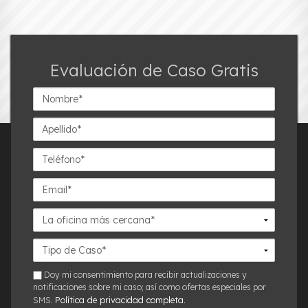
Evaluación de Caso Gratis
Nombre*
Apellido*
Teléfono*
Email*
La
oficina
más
Detalles
cercana*
del
Caso*
sms
Doy mi consentimiento para recibir actualizaciones y
notificaciones sobre mi caso; así como ofertas especiales por
Política de privacidad completa
SMS.
.