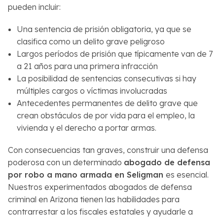
pueden incluir:
Una sentencia de prisión obligatoria, ya que se
clasifica como un delito grave peligroso
Largos períodos de prisión que típicamente van de 7
a 21 años para una primera infracción
La posibilidad de sentencias consecutivas si hay
múltiples cargos o víctimas involucradas
Antecedentes permanentes de delito grave que
crean obstáculos de por vida para el empleo, la
vivienda y el derecho a portar armas.
Con consecuencias tan graves, construir una defensa
poderosa con un determinado
abogado de defensa
por robo a mano armada en Seligman
es esencial.
Nuestros experimentados abogados de defensa
criminal en Arizona tienen las habilidades para
contrarrestar a los fiscales estatales y ayudarle a