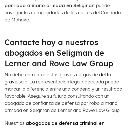
por robo a mano armada en Seligman
puede
navegar las complejidades de las cortes del Condado
de Mohave.
Contacte hoy a nuestros
abogados en Seligman de
Lerner and Rowe Law Group
No debe enfrentar estos graves cargos de
delito
grave
sólo. La representación legal adecuada puede
marcar la diferencia entre una condena y un resultado
favorable. Asegure su futuro consultando con un
abogado de confianza de defensa por robo a mano
armada en Seligman de Lerner and Rowe Law Group.
Nuestros
abogados de defensa criminal en