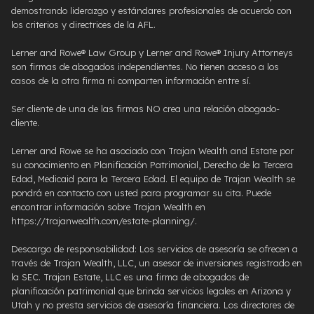
demostrando liderazgo y estándares profesionales de acuerdo con
los criterios y directrices de la AFL.
Lerner and Rowe® Law Group y Lerner and Rowe® Injury Attorneys
son firmas de abogados independientes. No tienen acceso a los
casos de la otra firma ni comparten información entre sí.
Ser cliente de una de las firmas NO crea una relación abogado-
cliente.
Lerner and Rowe se ha asociado con Trajan Wealth and Estate por
su conocimiento en Planificación Patrimonial, Derecho de la Tercera
Edad, Medicaid para la Tercera Edad. El equipo de Trajan Wealth se
pondrá en contacto con usted para programar su cita. Puede
encontrar información sobre Trajan Wealth en
https://trajanwealth.com/estate-planning/.
Descargo de responsabilidad: Los servicios de asesoría se ofrecen a
través de Trajan Wealth, LLC, un asesor de inversiones registrado en
la SEC. Trajan Estate, LLC es una firma de abogados de
planificación patrimonial que brinda servicios legales en Arizona y
Utah y no presta servicios de asesoría financiera. Los directores de