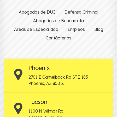
Abogados de DUI
Defensa Criminal
Abogados de Bancarrota
Áreas de Especialidad
Empleos
Blog
Contáctenos
Phoenix
2701 E Camelback Rd STE 185
Phoenix
,
AZ
85016
Tucson
1100 N Wilmot Rd.