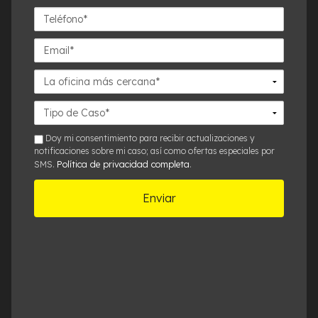
Teléfono*
Email*
La
oficina
más
Detalles
cercana*
del
Caso*
sms
Doy mi consentimiento para recibir actualizaciones y
notificaciones sobre mi caso; así como ofertas especiales por
Política de privacidad completa
SMS.
.