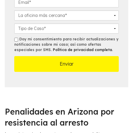
E
i
é
m
d
f
a
L
o
o
i
a
*
n
l
o
D
o
*
f
e
*
i
t
s
Doy mi consentimiento para recibir actualizaciones y
c
a
notificaciones sobre mi caso; así como ofertas
m
especiales por SMS.
Política de privacidad completa
.
i
l
s
n
l
a
e
m
s
á
d
s
e
c
l
e
C
r
a
c
s
Penalidades en Arizona por
a
o
n
*
resistencia al arresto
a
*