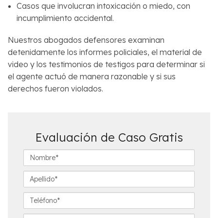
Casos que involucran intoxicación o miedo, con
incumplimiento accidental.
Nuestros abogados defensores examinan
detenidamente los informes policiales, el material de
video y los testimonios de testigos para determinar si
el agente actuó de manera razonable y si sus
derechos fueron violados.
Evaluación de Caso Gratis
N
o
m
A
b
p
r
e
T
e
l
e
*
l
l