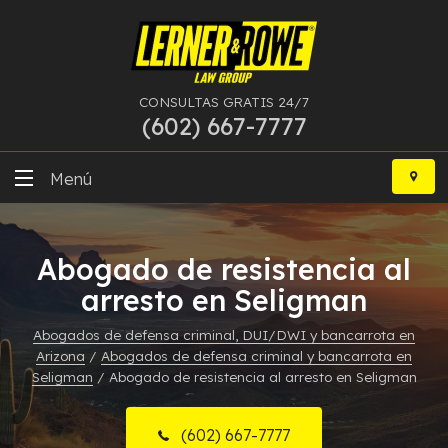
CONSULTAS GRATIS 24/7
(602) 667-7777
Ir
al
Menú
contenido
DUI
Abogado de resistencia al
Delitos Graves
arresto en Seligman
Bancarrota
Abogados de defensa criminal, DUI/DWI y bancarrota en
Arizona
/
Abogados de defensa criminal y bancarrota en
Más Especialidades
Seligman
/
Abogado de resistencia al arresto en Seligman
Recursos
(602) 667-7777