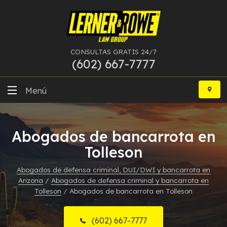
CONSULTAS GRATIS 24/7
(602) 667-7777
Ir
al
Menú
contenido
DUI
Abogados de bancarrota en
Delitos Graves
Tolleson
Bancarrota
Abogados de defensa criminal, DUI/DWI y bancarrota en
Arizona
/
Abogados de defensa criminal y bancarrota en
Más Especialidades
Tolleson
/
Abogados de bancarrota en Tolleson
Recursos
(602) 667-7777