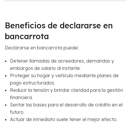
c
l
e
C
r
a
c
s
Beneficios de declararse en
a
o
n
*
bancarrota
a
*
Declararse en bancarrota puede:
Detener llamadas de acreedores, demandas y
embargos de salario al instante.
Proteger su hogar y vehículo mediante planes de
pago estructurados.
Reducir la tensión y brindar claridad para la gestión
financiera.
Sentar las bases para el desarrollo de crédito en el
futuro.
Actuar de inmediato suele tener el mejor efecto.