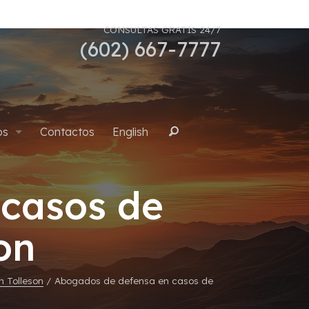
CONSULTAS GRATIS 24/7
(602) 667-7777
os
Contactos
English
Buscar
casos de
uana
on
n Tolleson
/
Abogados de defensa en casos de