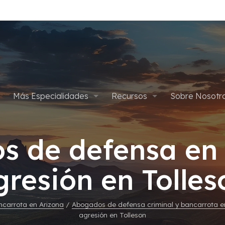
Más Especialidades
Recursos
Sobre Nosotr
pítulo 7
Defensa Criminal
Apelaciones
Planes de Pago
Abogados
s de defensa en 
ítulo 13
Defensa de Drogas
Asalto y Agresión
Cancelar Condena por Marih
Blog
Gives Back
gresión en Tolles
édica
Delitos Sexuales
Defensa Criminal Juvenil
Empleos
Tarjetas de Crédito
Homicidios
carrota en Arizona
/
Abogados de defensa criminal y bancarrota e
agresión en Tolleson