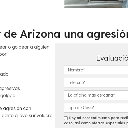
y de Arizona una agresió
r o golpear a alguien.
por:
Evaluació
N
mado
o
m
T
b
e
agresivas
r
l
L
 golpea.
e
é
a
*
f
o
D
de
agresión con
o
f
e
delito grave si involucra:
n
i
t
s
Doy mi consentimiento para recib
o
c
a
caso; así como ofertas especiales 
m