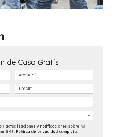
n
n de Caso Gratis
A
p
e
E
l
m
l
a
i
i
d
l
o
*
*
ir actualizaciones y notificaciones sobre mi
por SMS.
Política de privacidad completa
.