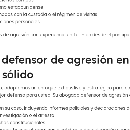
dano estadounidense
onados con la custodia o el régimen de visitas
aciones personales.
de agresión con experiencia en Tolleson desde el principi
efensor de agresión en 
 sólido
p
, adoptamos un enfoque exhaustivo y estratégico para ca
ejor defensa para usted. Su abogado defensor de agresión 
n su caso, incluyendo informes policiales y declaraciones d
investigación o el arresto
chos constitucionales
argos, buscar alternativas o solicitar la desestimación cuan