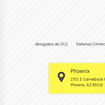
Abogados de DUI
Defensa Crimina
Phoenix
2701 E Camelback 
Phoenix
,
AZ
85016