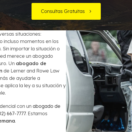
Órdenes de Arresto
Consultas Gratuitas
ecuentes
¿Es la bancarrota es lo mejor para mi?
Robo
Préstamos de Auto y la Bancarrota
Violencia Doméstica
versas situaciones:
o incluso momentos en los
Modificación de Préstamo Hipotecario
 Sin importar la situación o
usted merece un abogado
Cómo Evitar el Embargo
uro. Un
abogado de
n
de Lerner and Rowe Law
Impuestos en casos de Bancarrota
más de ayudarle a
aplica la ley a su situación y
le.
idencial con un
abogado de
02) 667-7777
. Estamos
 semana
.