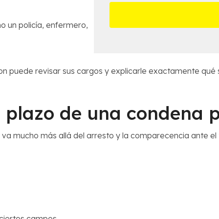
*
i
l
s
n
l
a
e
o un policía, enfermero,
m
s
á
d
s
e
c
l
n puede revisar sus cargos y explicarle exactamente qué si
e
C
r
a
c
s
a
o
o plazo de una condena 
n
*
a
 va mucho más allá del arresto y la comparecencia ante el 
*
 ciertos campos