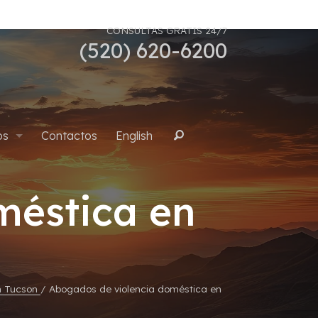
CONSULTAS GRATIS 24/7
(520) 620-6200
os
Contactos
English
Buscar
méstica en
uana
n Tucson
/
Abogados de violencia doméstica en