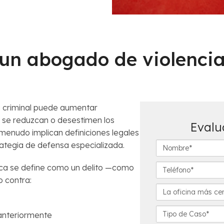
 un abogado de violenci
 criminal puede aumentar
 se reduzcan o desestimen los
Evalu
menudo implican definiciones legales
N
ategia de defensa especializada.
o
m
T
tica se define como un delito —como
b
e
 contra:
Powered by
ClientChatLive
r
l
L
e
é
a
*
f
o
D
Haga clic aqui, para asistencia en español
 anteriormente
o
f
e