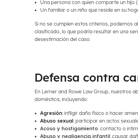
Una persona con quien comparte un hijo (i
Un familiar o un niño que reside en su hoga
Si no se cumplen estos criterios, podemos a
clasificado, lo que podría resultar en una se
desestimación del caso.
Defensa contra ca
En Lerner and Rowe Law Group, nuestros a
doméstica, incluyendo:
Agresión
: infligir daño físico o hacer ame
Abuso sexual
: participar en actos sexua
Acoso y hostigamiento
: contacto o int
Abuso y negligencia infantil
: causar dañ