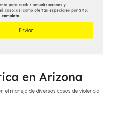
*
nto para recibir actualizaciones y
mi caso; así como ofertas especiales por SMS.
d completa
.
tica en Arizona
n el manejo de diversos casos de violencia