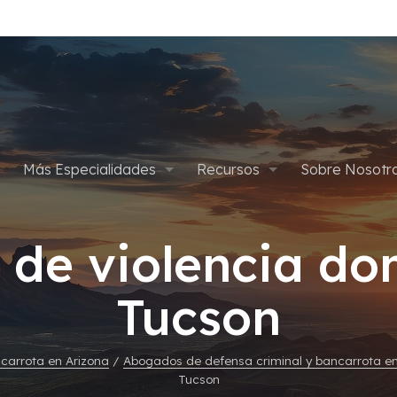
Más Especialidades
Recursos
Sobre Nosotr
pítulo 7
Defensa Criminal
Apelaciones
Planes de Pago
Abogados
de violencia do
ítulo 13
Defensa de Drogas
Asalto y Agresión
Cancelar Condena por Marih
Blog
Gives Back
Tucson
édica
Delitos Sexuales
Defensa Criminal Juvenil
Empleos
Tarjetas de Crédito
Homicidios
carrota en Arizona
/
Abogados de defensa criminal y bancarrota e
Tucson