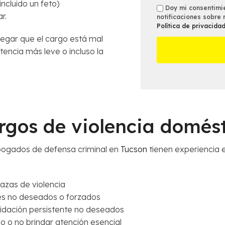
ncluido un feto)
n
i
t
s
Doy mi consentimie
r.
o
c
a
notificaciones sobre 
m
*
Política de privacida
i
l
s
n
legar que el cargo está mal
l
a
e
ntencia más leve o incluso la
m
s
á
d
s
e
c
l
e
C
r
a
rgos de violencia domés
c
s
a
o
n
*
bogados de defensa criminal en
Tucson
tienen experiencia e
a
*
nazas de violencia
les no deseados o forzados
imidación persistente no deseados
o o no brindar atención esencial