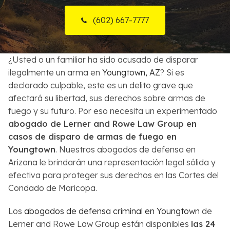
Sobre Nosotros
(602) 667-7777
Contactos
¿Usted o un familiar ha sido acusado de disparar
English
ilegalmente un arma en
Youngtown, AZ
? Si es
declarado culpable, este es un delito grave que
Buscar
afectará su libertad, sus derechos sobre armas de
fuego y su futuro. Por eso necesita un experimentado
abogado de Lerner and Rowe Law Group en
casos de disparo de armas de fuego en
Youngtown
. Nuestros abogados de defensa en
Arizona le brindarán una representación legal sólida y
efectiva para proteger sus derechos en las Cortes del
Condado de Maricopa.
Los
abogados de defensa criminal en Youngtown
de
Lerner and Rowe Law Group están disponibles
las 24