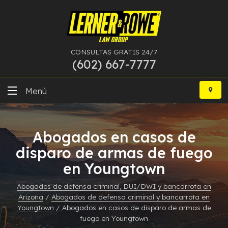
CONSULTAS GRATIS 24/7
(602) 667-7777
Ir
al
Menú
contenido
DUI
Abogados en casos de
Delitos Graves
disparo de armas de fuego
en Youngtown
Bancarrota
Abogados de defensa criminal, DUI/DWI y bancarrota en
Más Especialidades
Arizona
/
Abogados de defensa criminal y bancarrota en
Youngtown
/
Abogados en casos de disparo de armas de
Recursos
fuego en Youngtown