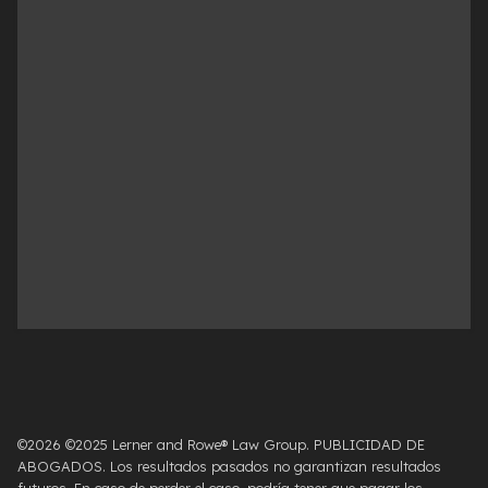
©2026 ©2025 Lerner and Rowe® Law Group. PUBLICIDAD DE
ABOGADOS. Los resultados pasados ​​no garantizan resultados
futuros. En caso de perder el caso, podría tener que pagar los