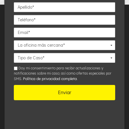
Apellido*
Teléfono*
Email*
La
oficina
más
Detalles
cercana*
del
Caso*
sms
Doy mi consentimiento para recibir actualizaciones y
notificaciones sobre mi caso; así como ofertas especiales por
Política de privacidad completa
SMS.
.