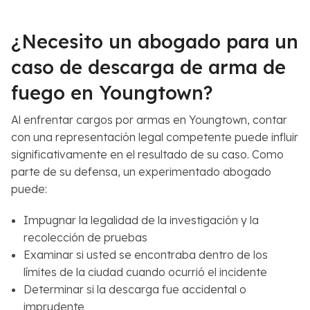
e
C
r
a
c
s
¿Necesito un abogado para un
a
o
n
*
caso de descarga de arma de
a
fuego en Youngtown?
*
Al enfrentar cargos por armas en Youngtown, contar
con una representación legal competente puede influir
significativamente en el resultado de su caso. Como
parte de su defensa, un experimentado abogado
puede:
Impugnar la legalidad de la investigación y la
recolección de pruebas
Examinar si usted se encontraba dentro de los
límites de la ciudad cuando ocurrió el incidente
Determinar si la descarga fue accidental o
imprudente