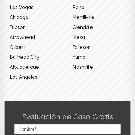
Las Vegas
Reno
Chicago
Merrillville
Tucson
Glendale
Arrowhead
Mesa
Gilbert
Tolleson
Bullhead City
Yuma
Albuquerque
Nashville
Los Angeles
Evaluación de Caso Gratis
Nombre*