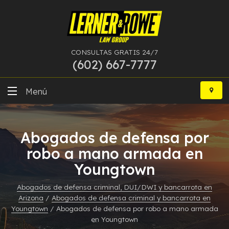
CONSULTAS GRATIS 24/7
(602) 667-7777
Ir
al
Menú
contenido
DUI
Abogados de defensa por
Delitos Graves
robo a mano armada en
Youngtown
Bancarrota
Abogados de defensa criminal, DUI/DWI y bancarrota en
Más Especialidades
Arizona
/
Abogados de defensa criminal y bancarrota en
Youngtown
/
Abogados de defensa por robo a mano armada
Recursos
en Youngtown