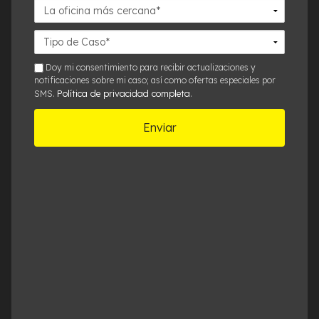
La
oficina
más
Detalles
cercana*
del
Caso*
sms
Doy mi consentimiento para recibir actualizaciones y
notificaciones sobre mi caso; así como ofertas especiales por
Política de privacidad completa
SMS.
.