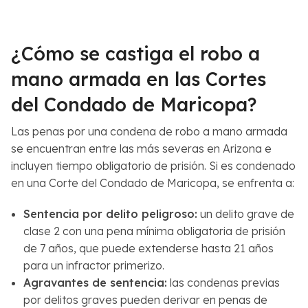
e
C
r
a
c
s
¿Cómo se castiga el robo a
a
o
n
*
mano armada en las Cortes
a
del Condado de Maricopa?
*
Las penas por una condena de robo a mano armada
se encuentran entre las más severas en Arizona e
incluyen tiempo obligatorio de prisión. Si es condenado
en una Corte del Condado de Maricopa, se enfrenta a:
Sentencia por delito peligroso
:
un delito grave de
clase 2 con una pena mínima obligatoria de prisión
de 7 años, que puede extenderse hasta 21 años
para un infractor primerizo.
Agravantes de sentencia
:
las condenas previas
por delitos graves pueden derivar en penas de