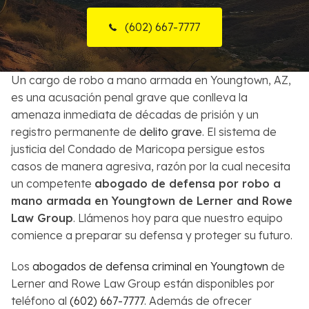
Sobre Nosotros
(602) 667-7777
Contactos
Un cargo de robo a mano armada en Youngtown, AZ,
English
es una acusación penal grave que conlleva la
amenaza inmediata de décadas de prisión y un
Buscar
registro permanente de
delito grave
. El sistema de
justicia del Condado de Maricopa persigue estos
casos de manera agresiva, razón por la cual necesita
un competente
abogado de defensa por robo a
mano armada en Youngtown de Lerner and Rowe
Law Group
. Llámenos hoy para que nuestro equipo
comience a preparar su defensa y proteger su futuro.
Los
abogados de defensa criminal en Youngtown
de
Lerner and Rowe Law Group están disponibles por
teléfono al
(602) 667-7777
. Además de ofrecer