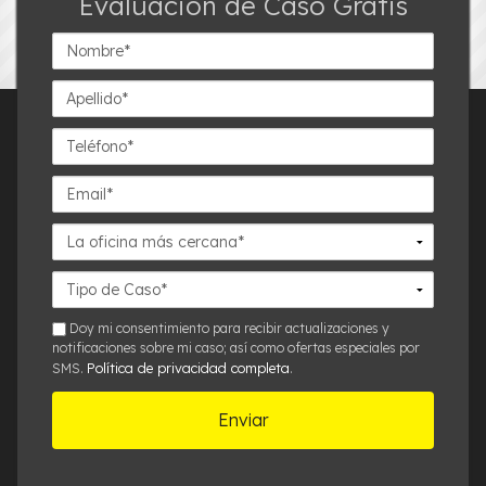
Evaluación de Caso Gratis
Nombre*
Apellido*
Teléfono*
Email*
La
oficina
más
Detalles
cercana*
del
Caso*
sms
Doy mi consentimiento para recibir actualizaciones y
notificaciones sobre mi caso; así como ofertas especiales por
Política de privacidad completa
SMS.
.