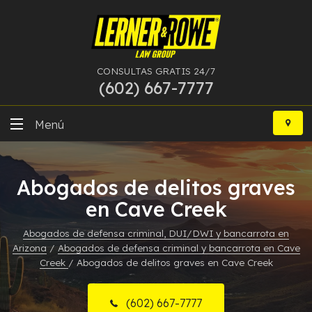
CONSULTAS GRATIS 24/7
(602) 667-7777
Ir
al
Menú
contenido
DUI
Abogados de delitos graves
Delitos Graves
en Cave Creek
Bancarrota
Abogados de defensa criminal, DUI/DWI y bancarrota en
Arizona
/
Abogados de defensa criminal y bancarrota en Cave
Más Especialidades
Creek
/
Abogados de delitos graves en Cave Creek
Recursos
(602) 667-7777