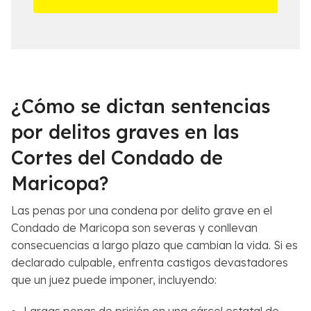
m
s
á
d
s
e
c
l
e
C
r
a
c
s
¿Cómo se dictan sentencias
a
o
n
*
por delitos graves en las
a
Cortes del Condado de
*
Maricopa?
Las penas por una condena por delito grave en el
Condado de Maricopa son severas y conllevan
consecuencias a largo plazo que cambian la vida. Si es
declarado culpable, enfrenta castigos devastadores
que un juez puede imponer, incluyendo:
Largas penas de prisión en una cárcel estatal de