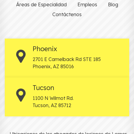
Áreas de Especialidad
Empleos
Blog
Contáctenos
Phoenix
2701 E Camelback Rd STE 185
Phoenix
,
AZ
85016
Tucson
1100 N Wilmot Rd.
Tucson
,
AZ
85712
Ubicaciones de los abogados de lesiones de Lerner