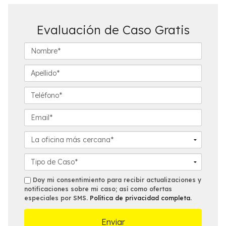
Evaluación de Caso Gratis
N
o
m
A
b
p
r
e
T
e
l
e
*
l
l
E
i
é
m
d
f
a
L
o
o
i
a
*
n
l
o
D
o
*
f
e
*
i
t
s
Doy mi consentimiento para recibir actualizaciones y
c
a
notificaciones sobre mi caso; así como ofertas
m
especiales por SMS.
Política de privacidad completa
.
i
l
s
n
l
a
e