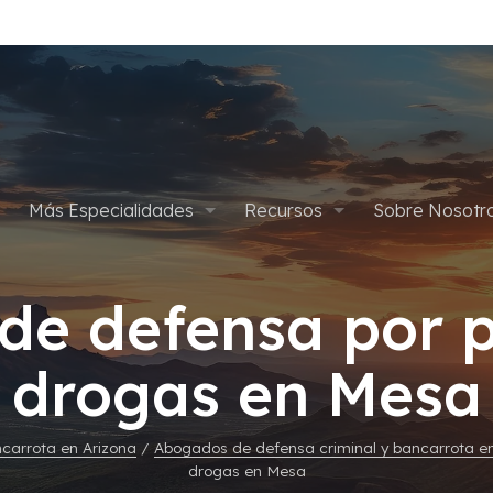
Más Especialidades
Recursos
Sobre Nosotr
pítulo 7
Defensa Criminal
Apelaciones
Planes de Pago
Abogados
de defensa por p
ítulo 13
Defensa de Drogas
Asalto y Agresión
Cancelar Condena por Marih
Blog
Gives Back
drogas en Mesa
édica
Delitos Sexuales
Defensa Criminal Juvenil
Empleos
Tarjetas de Crédito
Homicidios
carrota en Arizona
/
Abogados de defensa criminal y bancarrota 
drogas en Mesa