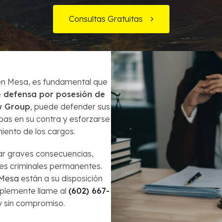
Órdenes de Arresto
Consultas Gratuitas
ecuentes
¿Es la bancarrota es lo mejor para mi?
Robo
Préstamos de Auto y la Bancarrota
Violencia Doméstica
Modificación de Préstamo Hipotecario
 en Mesa, es fundamental que
 defensa por posesión de
Cómo Evitar el Embargo
w Group
, puede defender sus
bas en su contra y esforzarse
Impuestos en casos de Bancarrota
miento de los cargos.
tar graves consecuencias,
es criminales permanentes.
 Mesa
están a su disposición
mplemente llame al
(602) 667-
y sin compromiso.