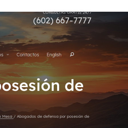
CONSULTAS GRATIS 24/7
(602) 667-7777
os
Contactos
English
Buscar
osesión de
uana
en Mesa
/
Abogados de defensa por posesión de