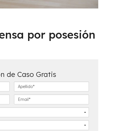
ensa por posesión
n de Caso Gratis
A
p
e
E
l
m
l
a
i
i
d
l
o
*