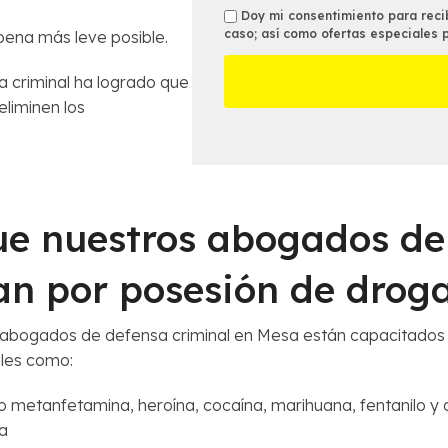
n
i
t
s
Doy mi consentimiento para recib
o
c
a
caso; así como ofertas especiales 
 pena más leve posible.
m
*
i
l
s
n
l
a criminal ha logrado que
a
e
eliminen los
m
s
á
d
s
e
c
l
e
C
r
ue nuestros abogados d
a
c
s
a
o
n por posesión de drog
n
*
a
*
s abogados de defensa criminal en Mesa están capacitados 
ales como:
 metanfetamina, heroína, cocaína, marihuana, fentanilo y 
a