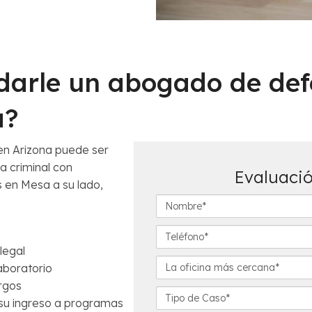
arle un abogado de def
a?
en Arizona puede ser
 criminal con
Evaluació
 en Mesa a su lado,
N
o
m
T
b
e
legal
r
l
L
aboratorio
e
é
a
argos
*
f
o
D
 su ingreso a programas
o
f
e