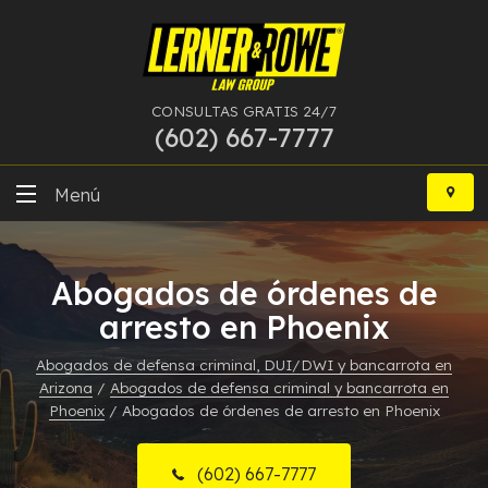
CONSULTAS GRATIS 24/7
(602) 667-7777
Ir
al
Menú
contenido
DUI
Abogados de órdenes de
Delitos Graves
arresto en Phoenix
Bancarrota
Abogados de defensa criminal, DUI/DWI y bancarrota en
Arizona
/
Abogados de defensa criminal y bancarrota en
Más Especialidades
Phoenix
/
Abogados de órdenes de arresto en Phoenix
Recursos
(602) 667-7777