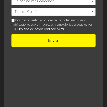
oficina
más
Detalles
cercana*
del
Caso*
sms
Doy mi consentimiento para recibir actualizaciones y
notificaciones sobre mi caso; así como ofertas especiales por
Política de privacidad completa
SMS.
.