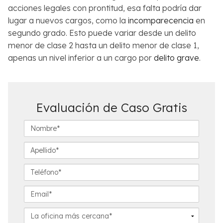
acciones legales con prontitud, esa falta podría dar
lugar a nuevos cargos, como la
incomparecencia
en
segundo grado. Esto puede variar desde un delito
menor de clase 2 hasta un delito menor de clase 1,
apenas un nivel inferior a un cargo por
delito grave
.
Evaluación de Caso Gratis
N
o
m
A
b
p
r
e
T
e
l
e
*
l
l
E
i
é
m
d
f
a
L
o
o
i
a