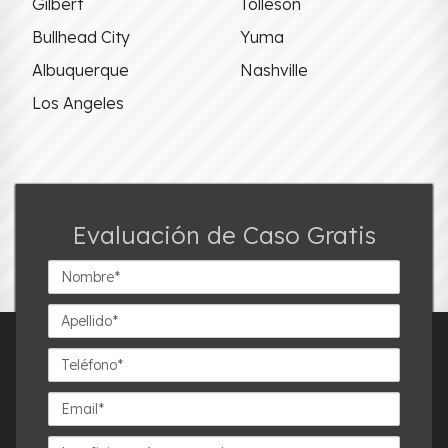
Gilbert
Tolleson
Bullhead City
Yuma
Albuquerque
Nashville
Los Angeles
Evaluación de Caso Gratis
Nombre*
Apellido*
Teléfono*
Email*
La