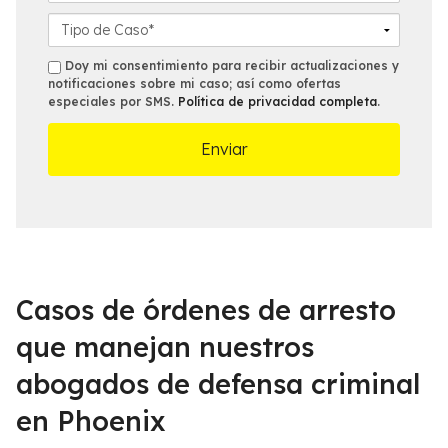
*
n
l
o
D
o
*
f
e
*
i
t
s
Doy mi consentimiento para recibir actualizaciones y
c
a
notificaciones sobre mi caso; así como ofertas
m
especiales por SMS.
Política de privacidad completa
.
i
l
s
n
l
a
e
m
s
á
d
s
e
c
l
e
C
r
a
c
s
Casos de órdenes de arresto
a
o
n
*
que manejan nuestros
a
abogados de defensa criminal
*
en Phoenix