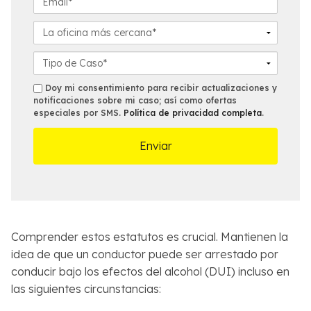
i
é
m
d
f
a
L
o
o
i
a
*
n
l
o
D
o
*
f
e
*
i
t
s
Doy mi consentimiento para recibir actualizaciones y
c
a
notificaciones sobre mi caso; así como ofertas
m
especiales por SMS.
Política de privacidad completa
.
i
l
s
n
l
a
e
m
s
á
d
s
e
c
l
e
C
r
a
Comprender estos estatutos es crucial. Mantienen la
c
s
idea de que un conductor puede ser arrestado por
a
o
conducir bajo los efectos del alcohol (DUI) incluso en
n
*
las siguientes circunstancias:
a
*