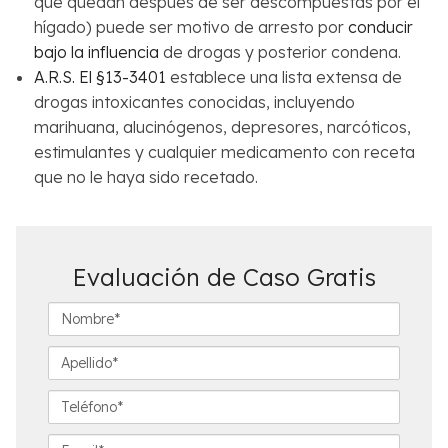
que quedan después de ser descompuestas por el
hígado) puede ser motivo de arresto por
conducir
bajo la influencia
de drogas y posterior condena.
A.R.S. El §13-3401
establece una lista extensa de
drogas intoxicantes conocidas, incluyendo
marihuana, alucinógenos, depresores, narcóticos,
estimulantes y cualquier medicamento con receta
que no le haya sido recetado.
Evaluación de Caso Gratis
N
o
m
A
b
p
r
e
T
e
l
e
*
l
l
E