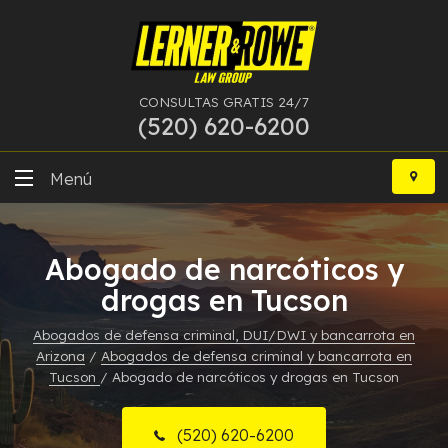
CONSULTAS GRATIS 24/7
(520) 620-6200
Ir
al
Menú
contenido
DUI
Abogado de narcóticos y
Delitos Graves
drogas en Tucson
Bancarrota
Abogados de defensa criminal, DUI/DWI y bancarrota en
Arizona
/
Abogados de defensa criminal y bancarrota en
Más Especialidades
Tucson
/
Abogado de narcóticos y drogas en Tucson
Recursos
(520) 620-6200