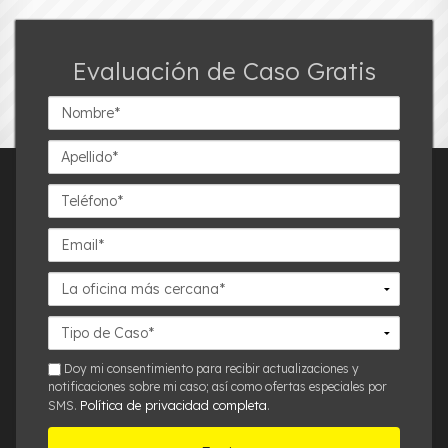
Evaluación de Caso Gratis
Nombre*
Apellido*
Teléfono*
Email*
La
oficina
más
Detalles
cercana*
del
Caso*
sms
Doy mi consentimiento para recibir actualizaciones y
notificaciones sobre mi caso; así como ofertas especiales por
Política de privacidad completa
SMS.
.