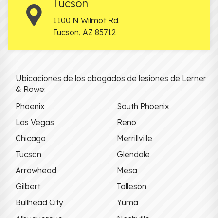
Tucson
1100 N Wilmot Rd.
Tucson
,
AZ
85712
Ubicaciones de los abogados de lesiones de Lerner
& Rowe:
Phoenix
South Phoenix
Las Vegas
Reno
Chicago
Merrillville
Tucson
Glendale
Arrowhead
Mesa
Gilbert
Tolleson
Bullhead City
Yuma