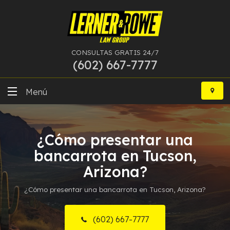
CONSULTAS GRATIS 24/7
(602) 667-7777
Ir
al
Menú
contenido
DUI
¿Cómo presentar una
Delitos Graves
bancarrota en Tucson,
Bancarrota
Arizona?
¿Cómo presentar una bancarrota en Tucson, Arizona?
Más Especialidades
Recursos
(602) 667-7777