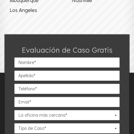
Albuquerque
Nashville
Los Angeles
Evaluación de Caso Gratis
Nombre*
Apellido*
Teléfono*
Email*
La
oficina
más
Detalles
cercana*
del