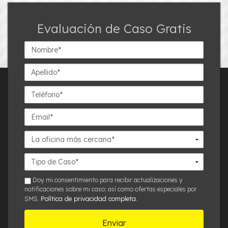
Evaluación de Caso Gratis
Nombre*
Apellido*
Teléfono*
Email*
La
oficina
más
Detalles
cercana*
del
Caso*
sms
Doy mi consentimiento para recibir actualizaciones y
notificaciones sobre mi caso; así como ofertas especiales por
Política de privacidad completa
SMS.
.