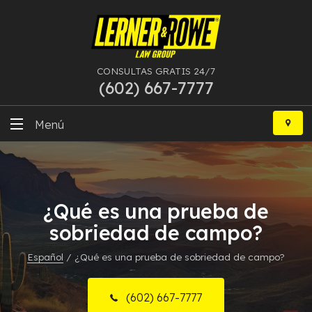
CONSULTAS GRATIS 24/7
(602) 667-7777
Ir
al
Menú
contenido
DUI
Delitos Graves
¿Qué es una prueba de
Bancarrota
sobriedad de campo?
Español
/
¿Qué es una prueba de sobriedad de campo?
Más Especialidades
Recursos
(602) 667-7777