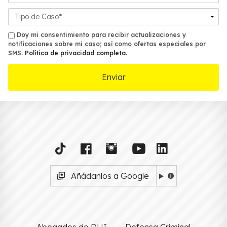
oficina
más
Detalles
cercana*
del
Caso*
sms
Doy mi consentimiento para recibir actualizaciones y
notificaciones sobre mi caso; así como ofertas especiales por
SMS.
Política de privacidad completa
.
Añádanlos a Google